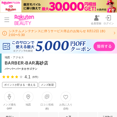
会員登録
ログイン
システムメンテナンスに伴うサービス停止のお知らせ 8月12日 (水)
2:00〜5:30
地図・アクセス
BARBER-BAR高砂店
バーバーバータカサゴテン
4.1
(6件)
ポイントが貯まる・使える
メンズ歓迎
メンズ優先
地図
口コミ投稿
お気に入り
OFF
(6)
(10)
サロン
ヘア
こだわり