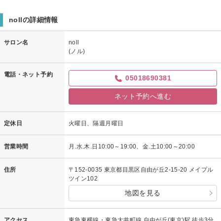
先日はご来店頂き、ありがとうございました。
スッキリしつつ、スタイリングしなくても大丈夫なように
nollの詳細情報
切らせて頂きましたが、
髪型も気に入って頂けたとのことで安心しました！
サロン名
noll
(ノル)
また次回も楽しみにお待ちしております！
noll 向井
電話・ネット予約
05018690381
ネット予約へ進む
定休日
火曜日、隔週月曜日
営業時間
月.水.木.日10:00～19:00、金.土10:00～20:00
住所
〒152-0035 東京都目黒区自由が丘2-15-20 メイプル
ツイン102
地図を見る
アクセス
東急東横線・東急大井町線 自由が丘(東京)駅 徒歩3分