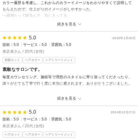
カラー履歴を考慮し、これからのカラーイメージをわかりやすくて説明して
もらえたので、仕上がりのイメージがしやすかった。
一週間たって馴染んで、気に入ってる。
続きを見る
nollからの返信
この度は数ある美容室から選んできてくださりありがとうございます。
5.0
2025年1月26日
また素敵な口コミもいただきありがとうございます！！
技術：5.0
サービス：5.0
雰囲気：5.0
その後髪の毛の状態はいかがでしょうか？
来店者さん / 20代 (女性)
日々、扱いやすいように今後もサポートできたらと思います！
前髪カット
ヘアカラー
ヘアトリートメント
素敵なサロンです。
noll 向井
毎度カウンセリング、施術等で理想のスタイルに寄り添ってくださったり、
諸々がとても丁寧で行く度に本当に癒されます。ありがとうございました。
nollからの返信
続きを見る
先日はnollにご来店いただきありがとうございました。
5.0
とっても嬉しいお言葉ありがとうございます。
2024年12月27日
技術：5.0
サービス：5.0
雰囲気：5.0
少しでも透明感が出るように全力で
施術させて頂きました。
来店者さん / 20代 (女性)
お忙しい中、嬉しい口コミありがとうございました！
ヘアカット
ヘアカラー
ヘアトリートメント