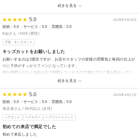
元々静かにしたいタイプなので、そういった方にはあわないと思います。
続きを見る
また、常連になったからか、頼んでもないトリートメント追加や前髪の縮毛
矯正等勝手に追加され、料金をとられることが続きました。
5.0
2025年5月18日
前髪の縮毛矯正は、前回やって、気に入らなかったので、もうやりたくない
技術：5.0
サービス：5.0
雰囲気：5.0
と思っていました。ただ、もう気づいた時には遅く、施術が始まってしまい
tispさん / 50代 (男性)
言い出せませんでした。
子供・キッズカット
仕上がりは満足していたので通ってましたが追加料金をとられたり、気疲れ
したりと最近続いているのでこれからも通うか迷っています
キッズカットをお願いしました
お願いするのは3度目ですが、お店やスタッフの皆様の雰囲気と毎回の仕上が
りに子供がすっかりファンになっています。
待ち時間も少なく自由が丘で時間もつぶせるので連れて行く親も助かってい
ます。
続きを見る
5.0
2025年4月17日
技術：5.0
サービス：5.0
雰囲気：5.0
来店者さん / 60代以上 (女性)
ヘアカット
ヘアカラー
ヘアトリートメント
初めての来店で満足でした
初めて来店しました