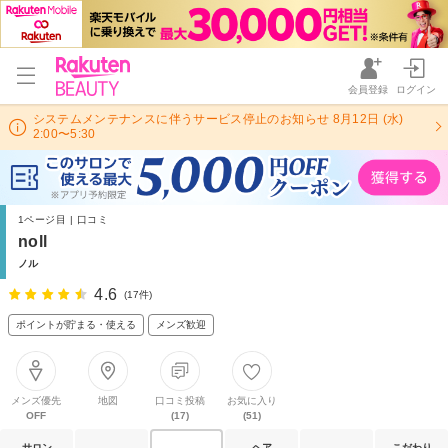
会員登録
ログイン
システムメンテナンスに伴うサービス停止のお知らせ 8月12日 (水)
2:00〜5:30
1ページ目 | 口コミ
noll
ノル
4.6
(17件)
ポイントが貯まる・使える
メンズ歓迎
メンズ優先
地図
口コミ投稿
お気に入り
OFF
(17)
(51)
サロン
ヘア
こだわり