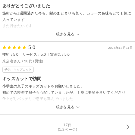
ありがとうございました
またのご来店お待ちしております。
施術から1週間過ぎた今も、髪のまとまりも良く、カラーの色味もとても気に
noll 向井
入っています
また行きたいです
ありがとうございました
続きを見る
nollからの返信
5.0
2024年12月24日
先日はnollにご来店頂きありがとうございました！
技術：5.0
サービス：5.0
雰囲気：5.0
仕上がり満足いただけて良かったです！
来店者さん / 50代 (男性)
その後髪の毛の扱いやすさはいかがでしょうか？
子供・キッズカット
店内の雰囲気までお褒め頂きありがとうございます！
キッズカットで訪問
お忙しい中お時間いただき、嬉しい口コミまでありがとうございました！
小学生の息子のキッズカットをお願いしました。
初めての髪型で息子も心配していましたが、丁寧に要望をきいてくださり、
またお会いできるのを楽しみにしております♪
仕上がりバッチリで息子も喜んでいました。
noll 向井
また、スタッフの方も親切で、サッカー好きな息子と楽しく会話してくださ
続きを見る
いました。
また行きたいと言ってますので今後お世話になろうと思っています。
17件
(1/2ページ)
nollからの返信