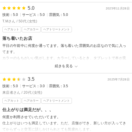
5.0
2025年11月28日
技術：5.0
サービス：5.0
雰囲気：5.0
T.Mさん / 50代 (女性)
ヘアカット
ヘアカラー
ヘアトリートメント
落ち着いたお店
平日の午前中に何度か通ってます。落ち着いた雰囲気のお店なので気に入っ
てます。
カラーのもちがいい気がします。カラーしているとき、タブレットで本が見
れたり、飲み物を出してくれるお気遣いも嬉しいです。シャンプー後のマッ
続きを見る
サージも気持ちいいです。
3.5
2025年7月28日
技術：5.0
サービス：3.0
雰囲気：3.5
来店者さん / 20代 (女性)
ヘアカット
ヘアカラー
ヘアトリートメント
仕上がりは満足だが、、、
何度か利用させていただいてます。
仕上がりはいつも満足しています。ただ、店舗ができ、新しい方が入ってき
てからずっと交互に話しかけられとても気疲れします。