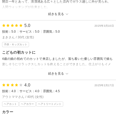
開店一年とあって、清潔感ある広々とした店内でガラス越しに外が見られ、
人間ウォッチングが出来ました。
お二人のスタッフの方も、接客や技術も丁寧で、、心地良かったです。ネッ
続きを見る
ト予約でしたが、リーズナブルで大満足でした。お勧めします。
5.0
2025年3月10日
技術：5.0
サービス：5.0
雰囲気：5.0
まきさん / 30代 (女性)
子供・キッズカット
こどもの初カットに
4歳の娘の初めてのカットで来店しましたが、落ち着いた優しい雰囲気で娘も
楽しそうにリラックスしカットを終えることができました。仕上がりもイメ
ージ通りで、ここを選んで良かったです。ありがとうございました。
続きを見る
4.0
2025年2月17日
技術：4.0
サービス：4.0
雰囲気：4.5
アウトママさん / 40代 (女性)
ヘアカット
ヘアカラー
ヘアトリートメント
カラー