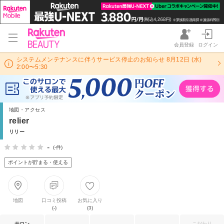
会員登録
ログイン
システムメンテナンスに伴うサービス停止のお知らせ 8月12日 (水)
2:00〜5:30
地図・アクセス
relier
リリー
-
(-件)
ポイントが貯まる・使える
地図
口コミ投稿
お気に入り
(-)
(3)
サロン
こだわり