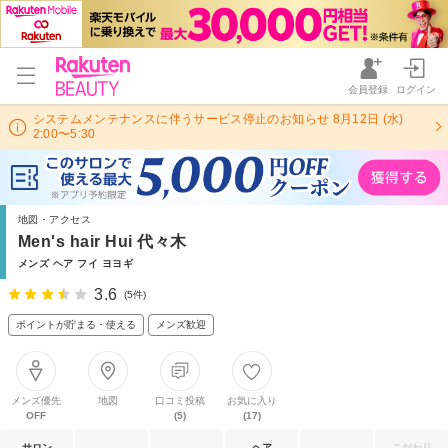
会員登録
ログイン
システムメンテナンスに伴うサービス停止のお知らせ 8月12日 (水)
2:00〜5:30
地図・アクセス
Men's hair Hui 代々木
メンズ ヘア フイ ヨヨギ
3.6
(5件)
ポイントが貯まる・使える
メンズ歓迎
メンズ優先
地図
口コミ投稿
お気に入り
OFF
(5)
(17)
サロン
ヘア
こだわり