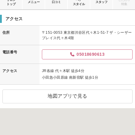
メニュー
口コミ
スタッフ
トップ
スタイル
特集
アクセス
住所
〒151-0053 東京都渋谷区代々木1-51-7 ザ・シーザー
プレイス代々木4階
電話番号
05018690613
アクセス
JR各線 代々木駅 徒歩4分
小田急小田原線 南新宿駅 徒歩1分
地図アプリで見る