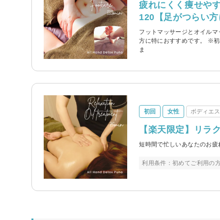
疲れにくく痩せや
120【足がつらい
フットマッサージとオイルマ
方に特におすすめです。 ※初
ま
初回
女性
ボディエ
【楽天限定】リラ
短時間で忙しいあなたのお疲
利用条件：初めてご利用の