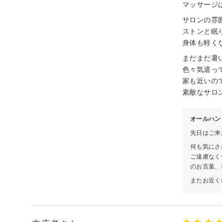
マッサージ
サロンの雰
ストンと眠
身体も軽く
まだまだ暑
色々気遣っ
家も近いの
素敵なサロ
オールハン
先日はご来
何も気にさ
ご遠慮なく
のお言葉、
またお近く