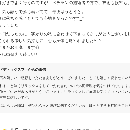
は好きでよく行くのですが、ベテランの施術者の方で、技術も接客も
囲気も静かで落ち着いてて、最後はうとうと。
りに落ちた感じもとても心地良かったです^_^
なりました
い日だったのに、寒がりの私に合わせて下さってありがとうございま
てくれる優しい気持ちに、心も身体も癒やれました^_^
でまたお邪魔します◎
ンに出会えて嬉しい♪
ドデトックスプナからの返信
店＆嬉しいご感想をいただきありがとうございました。とても嬉しく読ませてい
れること無くリラックスをしていただきたいので温度管理は気をつけております
仰っていただきありがとうございます。リラックスして施術を受けていただけた
本当に嬉しいです。
にいらした際は、ぜひふらっと遊びに来てくださいね。ほっとできる時間をこれ