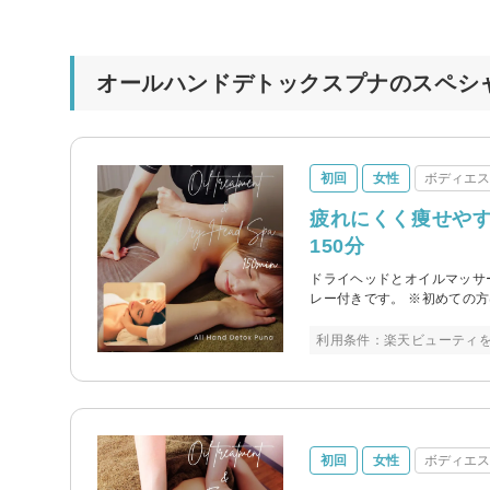
オールハンドデトックスプナのスペシ
初回
女性
ボディエ
疲れにくく痩せや
150分
ドライヘッドとオイルマッサ
レー付きです。 ※初めての方
利用条件：楽天ビューティ
初回
女性
ボディエ