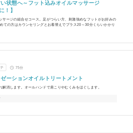
すい状態へ～フット込みオイルマッサージ
方に！】
ッサージの組合せコース。足がつらい方、刺激強めなフットがお好みの
めての方はカウンセリングとお着替えでプラス20～30分くらいかかり
ステ
75分
クゼーションオイルトリートメント
れ解消します。オールハンドで肩こりやむくみをほぐします。
方