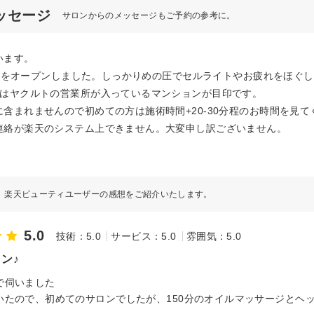
ッセージ
サロンからのメッセージもご予約の参考に。
います。
に当店をオープンしました。しっかりめの圧でセルライトやお疲れをほぐ
階はヤクルトの営業所が入っているマンションが目印です。
含まれませんので初めての方は施術時間+20-30分程のお時間を見て
連絡が楽天のシステム上できません。大変申し訳ございません。
楽天ビューティユーザーの感想をご紹介いたします。
5.0
技術：5.0
サービス：5.0
雰囲気：5.0
ン♪
で伺いました
いたので、初めてのサロンでしたが、150分のオイルマッサージとヘ