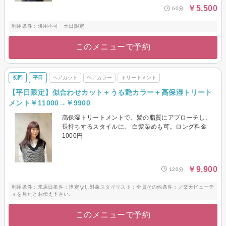
￥5,500
60分
利用条件：併用不可 土日限定
このメニューで予約
初回
平日
ヘアカット
ヘアカラー
トリートメント
【平日限定】似合わせカット＋うる艶カラー＋高保湿トリート
メント￥11000→￥9900
高保湿トリートメントで、髪の脂質にアプローチし、
長持ちするスタイルに。 白髪染めも可。ロング料金
1000円
￥9,900
120分
利用条件：来店日条件：指定なし対象スタイリスト：全員その他条件：／楽天ビューテ
ィを見たとお伝え下さい。
このメニューで予約