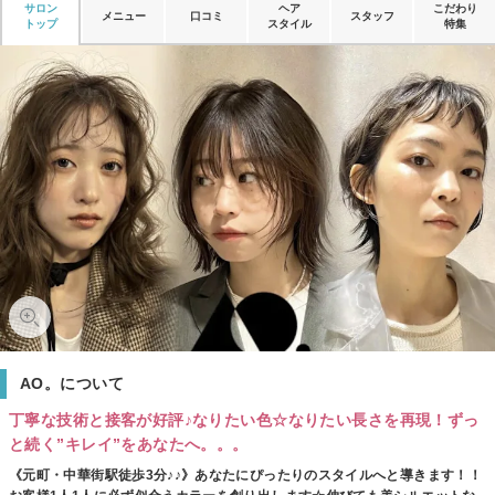
サロン
ヘア
こだわり
メニュー
口コミ
スタッフ
トップ
スタイル
特集
AO。について
丁寧な技術と接客が好評♪なりたい色☆なりたい長さを再現！ずっ
と続く”キレイ”をあなたへ。。。
《元町・中華街駅徒歩3分♪♪》あなたにぴったりのスタイルへと導きます！！