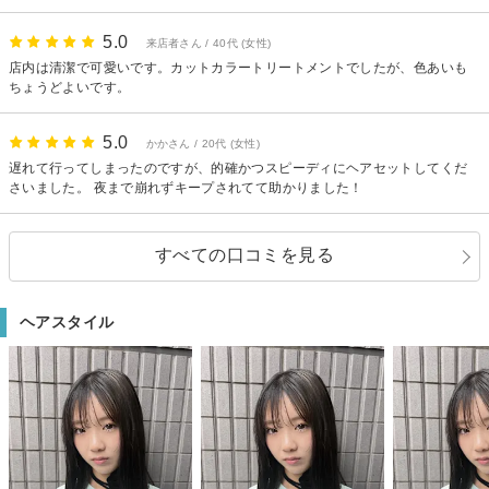
落ち着いていてよかったです。 少しハサミが入っただけで技術がよいのがわ
かりました。サービス、過不足なくとてもいい。当方の話しをしっかり聞い
5.0
来店者さん / 40代 (女性)
てくださり、少し先のビジョンも２通りの提案をいただき満足。そのうちの
ひとつで長年躊躇していたカラーも次回お願いすることにいたしました。よ
店内は清潔で可愛いです。カットカラートリートメントでしたが、色あいも
ろしくお願いします☀️
ちょうどよいです。
5.0
かかさん / 20代 (女性)
遅れて行ってしまったのですが、的確かつスピーディにヘアセットしてくだ
さいました。 夜まで崩れずキープされてて助かりました！
すべての口コミを見る
ヘアスタイル