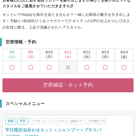
お客様1人1人に必ず似合うカラーを創り出します☆伸びても美シルエットな
スタイルをご提案させていただきます☆彡
オシャレでHappyな毎日を送りませんか？一緒にお客様の魅力を引き出しま
す！手触り×持続性◎うるツヤカラーでクオリティのUPの仕上がりに◎大人
の女性に贈る、上品で洗練されたヘアスタイル。
空席情報・予約
8/8
8/9
8/10
8/11
8/12
8/13
8/14
(土)
(日)
(月)
(火)
(水)
(木)
(金)
空席確認・ネット予約
スペシャルメニュー
初回
平日
ヘアカット
ヘッドスパ・頭皮ケア
その他(ヘア)
平日限定似合わせカット＋シャンプー＋プチスパ