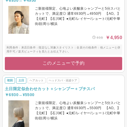
￥6930→￥4950
ご新規様限定、心地よい炭酸泉シャンプーと5分スパと
カットで、満足度◎ 通常6930円→4950円 【AO。】
【元町】【石川町】●元町/レイヤー/ショート/元町中華
街/顔周り/横浜
￥4,950
60分
利用条件：来店日条件：指定なし対象スタイリスト：全員その他条件：他メニューと併
用不可／楽天ビューティを見たとお伝え下さい。
このメニューで予約
初回
土日
ヘアカット
ヘッドスパ・頭皮ケア
土日限定似合わせカット＋シャンプー＋プチスパ
￥6930→¥5500
ご新規様限定、心地よい炭酸泉シャンプーと5分スパと
カットで、満足度◎ 通常6930円→5500円 【AO。】
【元町】【石川町】●元町/レイヤー/ショート/元町中華
街/顔周り/横浜