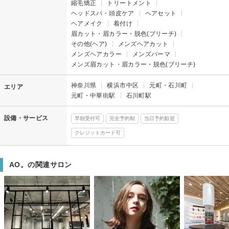
縮毛矯正
トリートメント
ヘッドスパ・頭皮ケア
ヘアセット
ヘアメイク
着付け
眉カット・眉カラー・脱色(ブリーチ)
その他(ヘア)
メンズヘアカット
メンズヘアカラー
メンズパーマ
メンズ眉カット・眉カラー・脱色(ブリーチ)
神奈川県
横浜市中区
元町・石川町
エリア
元町・中華街駅
石川町駅
設備・サービス
早朝受付可
完全予約制
当日予約歓迎
クレジットカード可
AO。の関連サロン