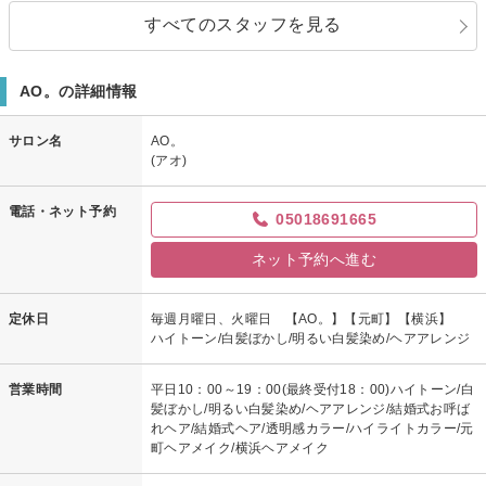
すべてのスタッフを見る
AO。の詳細情報
サロン名
AO。
(アオ)
電話・ネット予約
05018691665
ネット予約へ進む
定休日
毎週月曜日、火曜日 【AO。】【元町】【横浜】
ハイトーン/白髪ぼかし/明るい白髪染め/ヘアアレンジ
営業時間
平日10：00～19：00(最終受付18：00)ハイトーン/白
髪ぼかし/明るい白髪染め/ヘアアレンジ/結婚式お呼ば
れヘア/結婚式ヘア/透明感カラー/ハイライトカラー/元
町ヘアメイク/横浜ヘアメイク