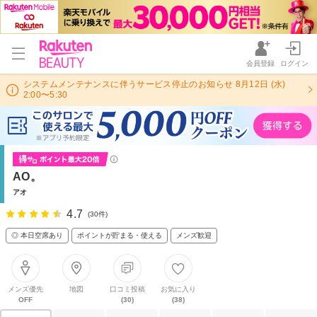
会員登録
ログイン
システムメンテナンスに伴うサービス停止のお知らせ 8月12日 (水)
2:00〜5:30
AO。
アオ
4.7
(30件)
◎ 本日空席あり
ポイントが貯まる・使える
メンズ歓迎
メンズ優先
地図
口コミ投稿
お気に入り
OFF
(30)
(38)