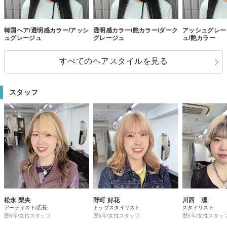
韓国ヘア/透明感カラー/アッシ
透明感カラー/艶カラー/ダーク
アッシュグレー
ュグレージュ
グレージュ
ュ/艶カラー
すべてのヘアスタイルを見る
スタッフ
松永 梨央
野町 好花
川西 凜
アーティスト/店長
トップスタイリスト
スタイリスト
歴8年/女性スタッフ
歴6年/女性スタッフ
歴3年/女性スタッ