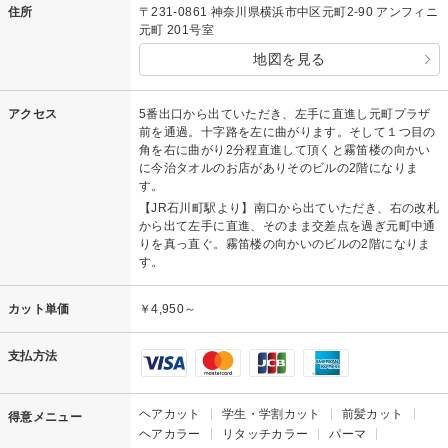
住所
〒231-0861 神奈川県横浜市中区元町2-90 アンフィニ
元町 201号室
地図を見る
アクセス
5番出口から出ていただき、左手に直進し元町プラザ
前を通過。十字路を左に曲がります。そして１つ目の
角を右に曲がり2分程直進して頂くと霧笛楼の向かい
に今治タオルのお店がありそのビルの2階になりま
す。
【JR石川町駅より】南口から出ていただき、右の改札
から出て左手に直進、そのまま交差点を過ぎ元町中通
りを真っ直ぐ。霧笛楼の向かいのビルの2階になりま
す。
カット単価
￥4,950～
支払方法
ヘアカット
学生・学割カット
前髪カット
得意メニュー
ヘアカラー
リタッチカラー
パーマ