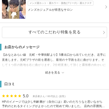
メンズ眉カット・眉カラー・脱色(ブリーチ)・眉エクステ
メンズカジュアルが得意なサロン
すべてのこだわり特集を見る
お店からのメッセージ
【みなとみらい線 元町・中華街駅より】5番出口から出ていただき、左手に
直進します。元町プラザの前を通過し、最初の十字路を左に曲がります。そ
して１つ目の路地を右に曲がります。2分程直進して頂くと霧笛楼の向かいに
今治タオルのお店がありそのビルの2階になります。【JR石川町駅より】南口
続きを見る
から出ていただき、右の改札から出て左手に直進、そのまま交差点を過ぎ元
町中通りを真っ直ぐ。霧笛楼の向かいのビルの2階になります。
口コミ
5.0
来店者さん / 60代以上 (女性)
HPのイメージでは少し年齢層が（自分には）若いのだろうなと思いながら
予約のとれるタイミングがよかったので初めて伺いました。 店内の雰囲気、