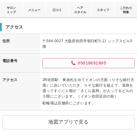
サロン
ヘア
こだわり
メニュー
口コミ
スタッフ
トップ
スタイル
特集
アクセス
住所
〒564-0027 大阪府吹田市朝日町5-11 シップスビル5
階
電話番号
05018691805
アクセス
JR吹田駅、東改札を出てイオンの方面（りそな銀行方
面）に歩いていただき、りそな銀行を超えて、道路を
渡ってすぐに１階が「さくら薬局」が入ってるビルの
５階にございます。（イオン吹田店目の前）
駐輪場は店舗前にございます。
地図アプリで見る