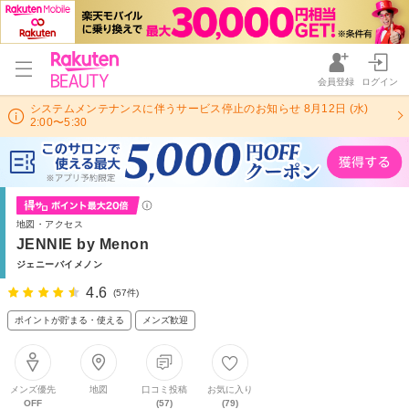
会員登録
ログイン
システムメンテナンスに伴うサービス停止のお知らせ 8月12日 (水)
2:00〜5:30
地図・アクセス
JENNIE by Menon
ジェニーバイメノン
4.6
(57件)
ポイントが貯まる・使える
メンズ歓迎
メンズ優先
地図
口コミ投稿
お気に入り
OFF
(57)
(79)