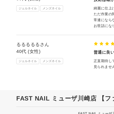
綺麗に仕上
ジェルネイル
メンズネイル
ただ作業の
常連になら
お世話にな
るるるるるさん
40代 (女性)
普通に良
正直期待し
ジェルネイル
メンズネイル
見られませ
FAST NAIL ミューザ川崎店 
FAST NAIL ミュ