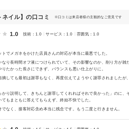
ァストネイル】の口コミ
※口コミは来店者様の主観的なご意見です
1.0
技術：1.0
サービス：1.0
雰囲気：1.0
ットでメガネをかけた店員さんの対応が本当に最悪でした。
かなり長時間オフ液につけられていて、その影響なのか、削り方が雑
やりたかった長さにできず、バランスも悪い仕上がりに。
指摘しても最初は謝罪もなく、再度伝えてようやく謝罪されましたが
っかり説明して、きちんと謝罪してくれればそれで良かった」のに、
いてもまともに答えてもらえず、終始不快でした。
けでなく、接客対応含め本当に残念です。もう二度と行きません。