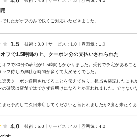
4.0
技術：4.5
サービス：4.5
雰囲気：4.0
利用
ルでしたがオフのみで快くご対応いただきました。
1.5
技術：3.0
サービス：1.0
雰囲気：1.0
オフで1.5時間の上、クーポン分の支払いされられた
とオフで30分の表記が1.5時間もかかりました。受付で予定があるこ
タッフ待ちの無駄な時間が多くて大変そうでした。
に楽天クーポン適用されてることを伝えており、担当も確認したにも
ンの確認は店舗ではできず週明けになるとか言われました。できない
にまた予約して次回来店してくださいと言われましたが2度と来たく
4.0
技術：5.0
サービス：4.0
雰囲気：4.0
かです