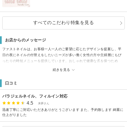
すべてのこだわり特集を見る
お店からのメッセージ
ファストネイルは、お客様一人一人のご要望に応じたデザインを提案し、平
日の夜にネイルの付替えをしたいニーズが多い働く女性の方や主婦層にもぴ
ったりの時短メニューを提供しています。おしゃれで健康な爪を保つため
に、定期的なメンテナンスもおすすめしています。ぜひ一度、ファストネイ
続きを見る
ルへお越しください。皆様のご来店を心よりお待ちしております。
※男性メンズ向けのクリアジェルメニューも取り揃えています。
口コミ
●安心保証制度●
お客様に安心して施術を受けていただけるよう施術から1週間以内の無料保証
パラジェルネイル、フィルイン対応
制度を設けております。詳細に関しては、1週間以内に施術店舗へお電話にて
お問い合わせください。
4.5
来夢さん
迅速丁寧にご対応いただきありがとうございます また、予約致します 綺麗に
仕上がりました