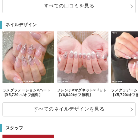
すべての口コミを見る
ネイルデザイン
ラメグラデーション×ハート
フレンチ×マグネット×ドット
ラメグラデーシ
【¥5,720～/オフ無料】
【¥6,840/オフ無料】
【¥5,720/オ
すべてのネイルデザインを見る
スタッフ