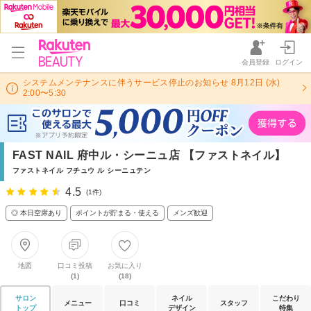
会員登録
ログイン
システムメンテナンスに伴うサービス停止のお知らせ 8月12日 (水)
2:00〜5:30
FAST NAIL 府中ル・シーニュ店 【ファストネイル】
ファストネイル フチュウ ル シーニュテン
4.5
(1件)
◎ 本日空席あり
ポイントが貯まる・使える
メンズ歓迎
地図
口コミ投稿
お気に入り
(1)
(18)
サロン
ネイル
こだわり
メニュー
口コミ
スタッフ
トップ
デザイン
特集