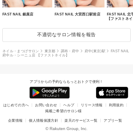
FAST NAIL 銀座店
FAST NAIL 大宮西口駅前店
FAST NAIL
【ファストネイ
不適切なサロン情報を報告
ネイル・まつげサロン
東京都
調布・府中
府中(東京)駅
FAST NAIL
府中ル・シーニュ店 【ファストネイル】
アプリからの予約ならもっとおトクで便利！
はじめての方へ
お問い合わせ
ヘルプ
リリース情報
利用規約
掲載ご希望のサロン様
企業情報
個人情報保護方針
楽天のサービス一覧
アプリ一覧
© Rakuten Group, Inc.