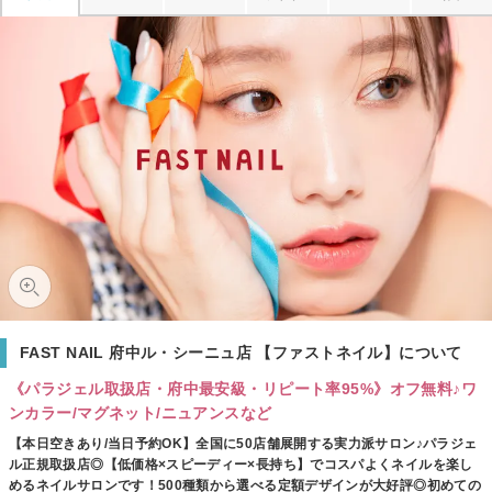
FAST NAIL 府中ル・シーニュ店 【ファストネイル】について
《パラジェル取扱店・府中最安級・リピート率95%》オフ無料♪ワ
ンカラー/マグネット/ニュアンスなど
【本日空きあり/当日予約OK】全国に50店舗展開する実力派サロン♪パラジェ
ル正規取扱店◎【低価格×スピーディー×長持ち】でコスパよくネイルを楽し
めるネイルサロンです！500種類から選べる定額デザインが大好評◎初めての