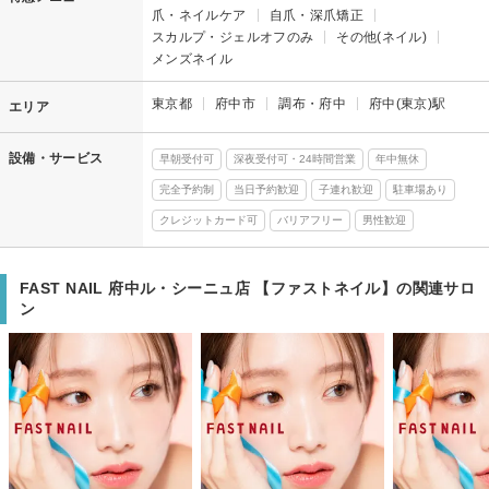
爪・ネイルケア
自爪・深爪矯正
スカルプ・ジェルオフのみ
その他(ネイル)
メンズネイル
東京都
府中市
調布・府中
府中(東京)駅
エリア
設備・サービス
早朝受付可
深夜受付可・24時間営業
年中無休
完全予約制
当日予約歓迎
子連れ歓迎
駐車場あり
クレジットカード可
バリアフリー
男性歓迎
FAST NAIL 府中ル・シーニュ店 【ファストネイル】の関連サロ
ン