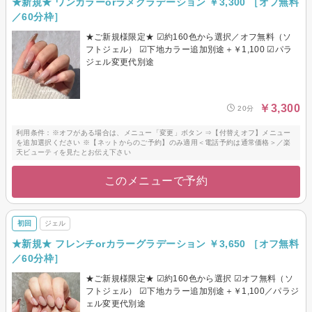
★新規★ ワンカラーorラメグラデーション ￥3,300 ［オフ無料
／60分枠］
★ご新規様限定★ ☑約160色から選択／オフ無料（ソ
フトジェル） ☑下地カラー追加別途＋￥1,100 ☑パラ
ジェル変更代別途
￥3,300
20分
利用条件：※オフがある場合は、メニュー「変更」ボタン ⇒【付替えオフ】メニュー
を追加選択ください ※【ネットからのご予約】のみ適用＜電話予約は通常価格＞／楽
天ビューティを見たとお伝え下さい
このメニューで予約
初回
ジェル
★新規★ フレンチorカラーグラデーション ￥3,650 ［オフ無料
／60分枠］
★ご新規様限定★ ☑約160色から選択 ☑オフ無料（ソ
フトジェル） ☑下地カラー追加別途＋￥1,100／パラジ
ェル変更代別途