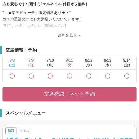
方も安心です♪ [府中/ジェルネイル/付替オフ無料]
*・★楽天ビューティ限定価格あり★・*
コスパ重視の方にも大満足いただいています！
☑ 忙しい方にも嬉しい【時短ネイル】
☑ 落ち着いた空間で【リラックス施術】
続きを見る
☑ シンプル〜トレンド・ニュアンスまで【幅広いデザイン対応】
皆様のお悩み・理想に近づけるよう、
空席情報・予約
精一杯お施術させて頂きます。
リーズナブルな価格と丁寧な施術で
8/8
8/9
8/10
8/11
8/12
8/13
8/14
リラックスできるひとときをお過ごしください。
(土)
(日)
(月)
(火)
(水)
(木)
(金)
空席確認・ネット予約
スペシャルメニュー
初回
ジェル