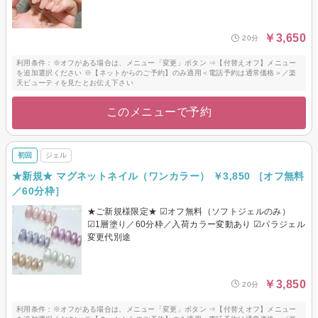
￥3,650
20分
利用条件：※オフがある場合は、メニュー「変更」ボタン ⇒【付替えオフ】メニュー
を追加選択ください ※【ネットからのご予約】のみ適用＜電話予約は通常価格＞／楽
天ビューティを見たとお伝え下さい
このメニューで予約
初回
ジェル
★新規★ マグネットネイル（ワンカラー） ￥3,850 ［オフ無料
／60分枠］
★ご新規様限定★ ☑オフ無料（ソフトジェルのみ）
☑1層塗り／60分枠／入荷カラー変動あり ☑パラジェル
変更代別途
￥3,850
20分
利用条件：※オフがある場合は、メニュー「変更」ボタン ⇒【付替えオフ】メニュー