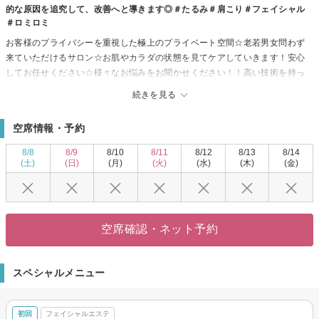
的な原因を追究して、改善へと導きます◎＃たるみ＃肩こり＃フェイシャル
＃ロミロミ
お客様のプライバシーを重視した極上のプライベート空間☆老若男女問わず
来ていただけるサロン☆お肌やカラダの状態を見てケアしていきます！安心
してお任せください☆様々なお悩みをお聞かせください！！高い技術を持っ
たスタッフがお客様の状態やお悩みに応じてセレクト◎
続きを見る
＃たるみ＃肩こり＃フェイシャル＃ロミロミ＃エイジング＃30代＃40代＃50
代
空席情報・予約
8/8
8/9
8/10
8/11
8/12
8/13
8/14
(土)
(日)
(月)
(火)
(水)
(木)
(金)
空席確認・ネット予約
スペシャルメニュー
初回
フェイシャルエステ