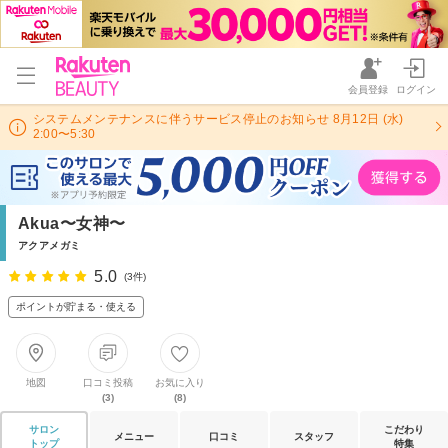
会員登録
ログイン
システムメンテナンスに伴うサービス停止のお知らせ 8月12日 (水)
2:00〜5:30
Akua〜女神〜
アクアメガミ
5.0
(3件)
ポイントが貯まる・使える
地図
口コミ投稿
お気に入り
(3)
(8)
サロン
こだわり
メニュー
口コミ
スタッフ
トップ
特集