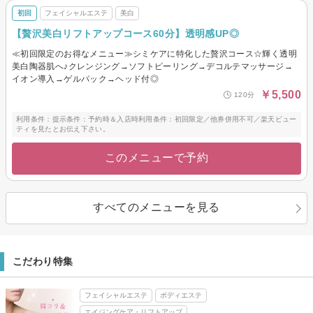
初回
フェイシャルエステ
美白
【贅沢美白リフトアップコース60分】透明感UP◎
≪初回限定のお得なメニュー≫シミケアに特化した贅沢コース☆輝く透明
美白陶器肌へ♪クレンジング→ソフトピーリング→デコルテマッサージ→
イオン導入→ゲルパック→ヘッド付◎
￥5,500
120分
利用条件：提示条件：予約時＆入店時利用条件：初回限定／他券併用不可／楽天ビュー
ティを見たとお伝え下さい。
このメニューで予約
すべてのメニューを見る
こだわり特集
フェイシャルエステ
ボディエステ
エイジングケア・リフトアップ