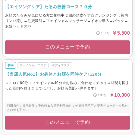
【エイジングケア】たるみ改善コース７０分
お顔のたるみが気になる方に施術中２回の頭皮ケア◎クレンジング→首肩
リンパ流し→毛穴吸引→フェイシャルマッサージ→イオン導入→パック→
炭酸ヘッドスパ
￥5,500
100分
このメニューで予約
初回
フェイシャルエステ
ボディエステ
【当店人気No1】お身体とお顔を同時ケア♪120分
ロミロミ60分＋フェイシャル40分☆お悩みに合わせてチョイス◎凝り固ま
った筋肉をロミロミでほぐし、お顔も美肌へ導きます♪
￥10,000
135分
利用条件：提示条件：予約時＆入店時利用条件：他券併用不可／楽天ビューティを見た
とお伝え下さい。
このメニューで予約