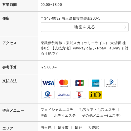
営業時間
09:00~18:00
住所
〒343-0032 埼玉県越谷市袋山200-5
地図を見る
アクセス
東武伊勢崎線（東武スカイツリーライン） 大袋駅 徒
歩8分 【支払方法】PayPay d払い Rpay auPay も対
応可能です
参考予算
￥5,000～
支払方法
フェイシャルエステ
毛穴ケア・毛穴エステ
得意メニュー
美白
ボディエステ
その他メニュー(エステ)
埼玉県
越谷市
越谷
大袋駅
エリア