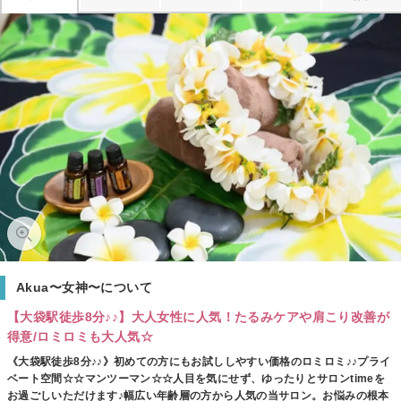
Akua〜女神〜について
【大袋駅徒歩8分♪♪】大人女性に人気！たるみケアや肩こり改善が
得意/ロミロミも大人気☆
《大袋駅徒歩8分♪♪》初めての方にもお試ししやすい価格のロミロミ♪♪プライ
ベート空間☆☆マンツーマン☆☆人目を気にせず、ゆったりとサロンtimeを
お過ごしいただけます♪幅広い年齢層の方から人気の当サロン。お悩みの根本