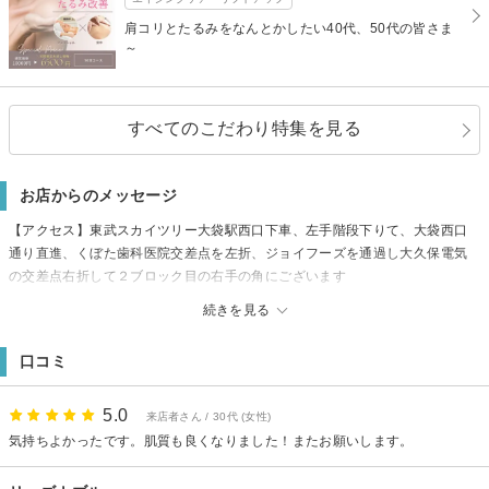
肩コリとたるみをなんとかしたい40代、50代の皆さま
～
すべてのこだわり特集を見る
お店からのメッセージ
【アクセス】東武スカイツリー大袋駅西口下車、左手階段下りて、大袋西口
通り直進、くぼた歯科医院交差点を左折、ジョイフーズを通過し大久保電気
の交差点右折して２ブロック目の右手の角にございます
【駐車場】駐車場完備
続きを見る
【その他】現金払いですと5分延長します
空き情報はホットペッパーを参照して予約してください
口コミ
5.0
来店者さん / 30代 (女性)
気持ちよかったです。肌質も良くなりました！またお願いします。