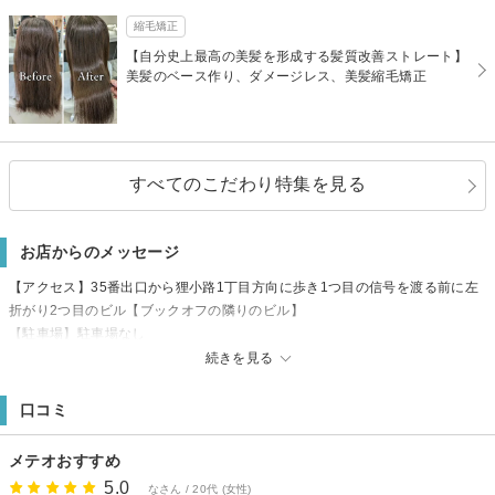
縮毛矯正
【自分史上最高の美髪を形成する髪質改善ストレート】
美髪のベース作り、ダメージレス、美髪縮毛矯正
すべてのこだわり特集を見る
お店からのメッセージ
【アクセス】35番出口から狸小路1丁目方向に歩き1つ目の信号を渡る前に左
折がり2つ目のビル【ブックオフの隣りのビル】
【駐車場】駐車場なし
【支払方法】PAYPAYも使えます。
続きを見る
口コミ
メテオおすすめ
5.0
なさん / 20代 (女性)