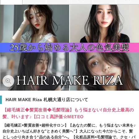
HAIR MAKE Riza 札幌大通り店について
【縮毛矯正◆髪質改善◆毛髪理論】もう悩まない!自分史上最高の
髪、叶います♪【口コミ高評価☆METEO
【縮毛矯正×髪質改善×超特化サロン】【あなたの髪に、もう悩まない未来を♪
自分史上いちばん好きな"ときめく美髪へ"】大人になった今だからこそ、髪
としっかり向き合う“品のある自分”へ。【化粧品原料×毛髪理論で、クセ・パ