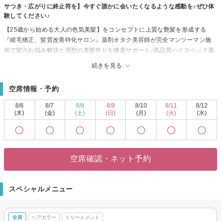
サつき・広がりに終止符を】今すぐ誰かに会いたくなるような感動を♪ぜひ体
験してください♪
【25歳から始める大人の色気美髪】をコンセプトに上質な艶髪を形成する
『縮毛矯正、髪質改善特化サロン』薬剤オタク美容師が完全マンツーマン施
術で髪のお悩み解決と理想の美髪作りを徹底サポート♪高品質ハイスペック薬
剤と毛髪補修成分や化粧品原料を0.5%~1%単位で髪質に合わせて配合させる
続きを見る
こだわり薬剤調合で徹底ダメージレス施術と質感を向上させる『札幌で1番の
髪質改善』を目指します。クセ毛、ダメージによるウネりや広がり、薬剤に
空席情報・予約
デリートなエイジング毛など髪を綺麗に整えその後もキープできる美髪形成
メニューをご用意しております。毛髪理論や薬剤知識と熱技術で自己肯定感
8/6
8/7
8/8
8/9
8/10
8/11
8/12
も上がり日常生活において様々な恩恵がある施術であなたの理想の美髪を叶
(木)
(金)
(土)
(日)
(月)
(火)
(水)
えます♪
空席確認・ネット予約
スペシャルメニュー
全員
ヘアカラー
トリートメント