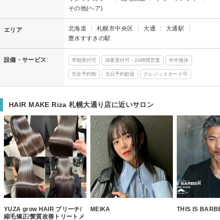
その他(ヘア)
北海道
札幌市中央区
大通
大通駅
エリア
豊水すすきの駅
設備・サービス
早朝受付可
深夜受付可・24時間営業
年中無休
完全予約制
当日予約歓迎
クレジットカード可
HAIR MAKE Riza 札幌大通り店に近いサロン
YUZA grow HAIR ブリーチ/
MEIKA
THIS IS BARB
縮毛矯正/髪質改善トリートメ