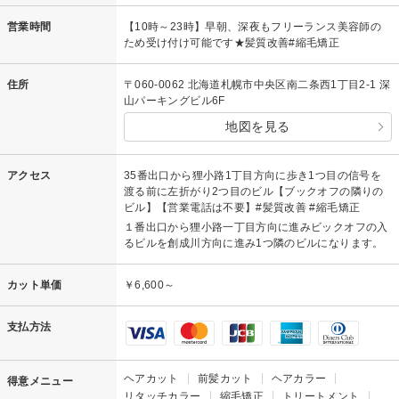
営業時間
【10時～23時】早朝、深夜もフリーランス美容師の
ため受け付け可能です★髪質改善#縮毛矯正
住所
〒060-0062 北海道札幌市中央区南二条西1丁目2-1 深
山パーキングビル6F
地図を見る
アクセス
35番出口から狸小路1丁目方向に歩き1つ目の信号を
渡る前に左折がり2つ目のビル【ブックオフの隣りの
ビル】【営業電話は不要】#髪質改善 #縮毛矯正
１番出口から狸小路一丁目方向に進みビックオフの入
るビルを創成川方向に進み1つ隣のビルになります。
カット単価
￥6,600～
支払方法
ヘアカット
前髪カット
ヘアカラー
得意メニュー
リタッチカラー
縮毛矯正
トリートメント