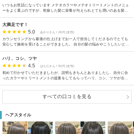
いつもお世話になっています メテオカラーやメテオトリートメントのメニュ
ーをよく選ぶのですが、乾燥した髪に栄養が与えられとても潤いのある髪に
生き返ります！ ブリーチ毛やアイロンの使用によりダメージを受けた髪も修
復されとても艶々になるので良いです また、カラーの持ちも良く、くせっ毛
大満足です！
よりの髪がまとまるようになるのでとてもおすすめです 美容室で施術してい
5.0
ただいた日は髪が綺麗になり気分もあがるのでまた通いたくなります
あかりさん / 20代 (女性)
カウンセリングから最後の仕上げまでお一人で担当してくださるのでとても
安心して施術を受けることができました。 自分の髪の悩みやこうしたいとい
うのを伝えてさせて頂いてそこからメリットやデメリットなどとても詳しく
わかりやすく伝えて頂けたのが良かったです！ か髪の毛に対する知識なども
ハリ、コシ、ツヤ
とても豊富でおすすめのシャンプーやトリートメント、髪のケアまでたくさ
4.5
ん教えて頂けてとても満足です！ 痛みきっていた髪の毛がとてもサラサラに
ぱんださん / 50代 (女性)
なったし、カラーもとてもかわいくて大満足です！ ぜひ次もお願いさせて頂
初めて行かせていただきましたが、説明もきちんとありましたし、自分に合
きたいです♪
ったカラーやトリートメントの提案をしてもらってハリ、コシ、ツヤが出て
とっても良い感じです！
すべての口コミを見る
ヘアスタイル