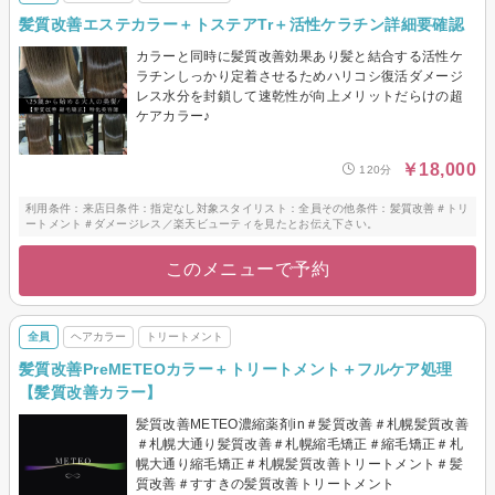
髪質改善エステカラー＋トステアTr＋活性ケラチン詳細要確認
カラーと同時に髪質改善効果あり髪と結合する活性ケ
ラチンしっかり定着させるためハリコシ復活ダメージ
レス水分を封鎖して速乾性が向上メリットだらけの超
ケアカラー♪
￥18,000
120分
利用条件：来店日条件：指定なし対象スタイリスト：全員その他条件：髪質改善＃トリ
ートメント＃ダメージレス／楽天ビューティを見たとお伝え下さい。
このメニューで予約
全員
ヘアカラー
トリートメント
髪質改善PreMETEOカラー＋トリートメント＋フルケア処理
【髪質改善カラー】
髪質改善METEO濃縮薬剤in＃髪質改善＃札幌髪質改善
＃札幌大通り髪質改善＃札幌縮毛矯正＃縮毛矯正＃札
幌大通り縮毛矯正＃札幌髪質改善トリートメント＃髪
質改善＃すすきの髪質改善トリートメント