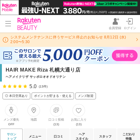
会員登録
ログイン
システムメンテナンスに伴うサービス停止のお知らせ 8月12日 (水)
2:00〜5:30
HAIR MAKE Riza 札幌大通り店
ヘアメイクリザ サッポロオオドオリテン
5.0
(13件)
◎ 本日空席あり
ポイントが貯まる・使える
メンズ歓迎
メンズ優先
地図
口コミ投稿
お気に入り
OFF
(13)
(13)
サロン
ヘア
こだわり
メニュー
口コミ
スタッフ
トップ
スタイル
特集