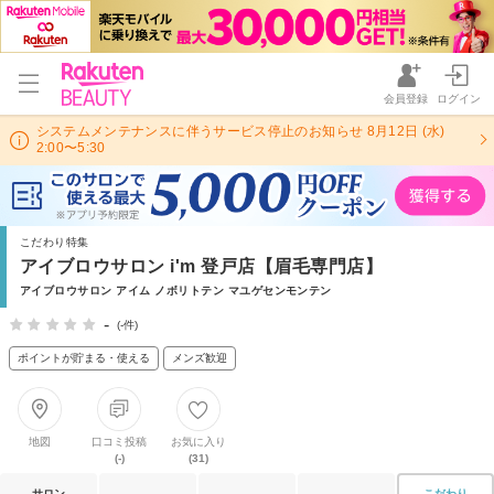
会員登録
ログイン
システムメンテナンスに伴うサービス停止のお知らせ 8月12日 (水)
2:00〜5:30
こだわり特集
アイブロウサロン i'm 登戸店【眉毛専門店】
アイブロウサロン アイム ノボリトテン マユゲセンモンテン
-
(-件)
ポイントが貯まる・使える
メンズ歓迎
地図
口コミ投稿
お気に入り
(-)
(31)
サロン
こだわり