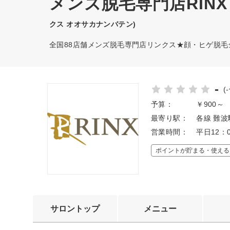
メンズ脱毛専門店RIN
クス オオサカナンバテン)
全国88店舗メンズ脱毛専門店リンクス★顔・ヒゲ脱毛全
-
(
予算：
￥900～
最寄り駅：
各線 難波
営業時間：
平日12：
ポイントが貯まる・使える
サロントップ
メニュー