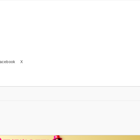
acebook
X