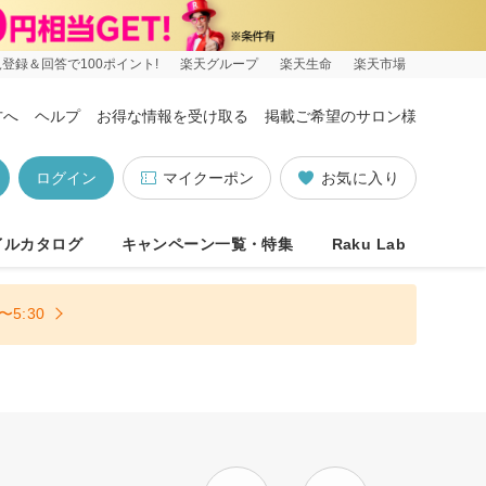
登録＆回答で100ポイント!
楽天グループ
楽天生命
楽天市場
方へ
ヘルプ
お得な情報を受け取る
掲載ご希望のサロン様
ログイン
マイクーポン
お気に入り
イルカタログ
キャンペーン一覧・特集
Raku Lab
5:30