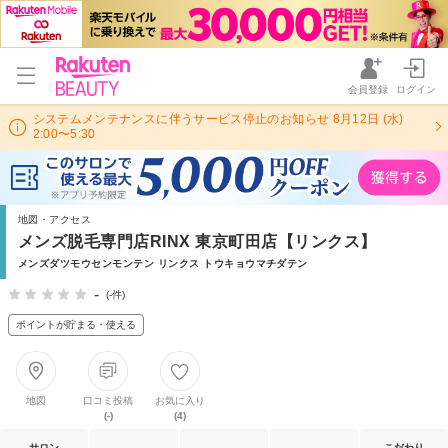
会員登録
ログイン
システムメンテナンスに伴うサービス停止のお知らせ 8月12日 (水)
2:00〜5:30
地図・アクセス
メンズ脱毛専門店RINX 東京町田店【リンクス】
メンズダツモウセンモンテン リンクス トウキョウマチダテン
-
(-件)
ポイントが貯まる・使える
地図
口コミ投稿
お気に入り
(-)
(4)
サロン
こだわり