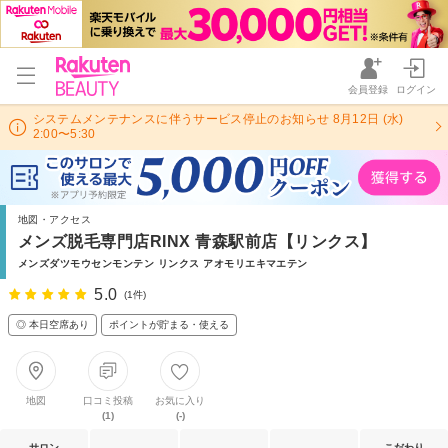
会員登録
ログイン
システムメンテナンスに伴うサービス停止のお知らせ 8月12日 (水)
2:00〜5:30
地図・アクセス
メンズ脱毛専門店RINX 青森駅前店【リンクス】
メンズダツモウセンモンテン リンクス アオモリエキマエテン
5.0
(1件)
◎ 本日空席あり
ポイントが貯まる・使える
地図
口コミ投稿
お気に入り
(1)
(-)
サロン
こだわり