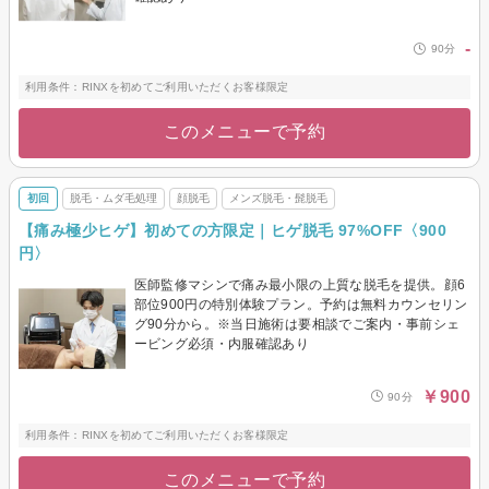
-
90分
利用条件：RINXを初めてご利用いただくお客様限定
このメニューで予約
初回
脱毛・ムダ毛処理
顔脱毛
メンズ脱毛・髭脱毛
【痛み極少ヒゲ】初めての方限定｜ヒゲ脱毛 97%OFF〈900
円〉
医師監修マシンで痛み最小限の上質な脱毛を提供。顔6
部位900円の特別体験プラン。予約は無料カウンセリン
グ90分から。※当日施術は要相談でご案内・事前シェ
ービング必須・内服確認あり
￥900
90分
利用条件：RINXを初めてご利用いただくお客様限定
このメニューで予約