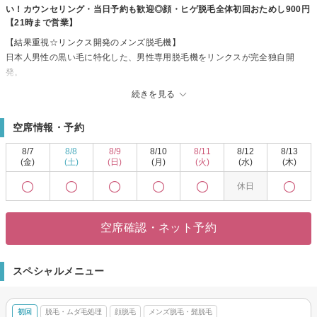
い！カウンセリング・当日予約も歓迎◎顔・ヒゲ脱毛全体初回おためし900円
【21時まで営業】
【結果重視☆リンクス開発のメンズ脱毛機】
日本人男性の黒い毛に特化した、男性専用脱毛機をリンクスが完全独自開
発。
提携メーカーと共に、部品の一つひとつ上質なものを厳選しながら改良を重
続きを見る
ねることで高い脱毛効果と安全性の両立を実現しました♪
男性の太い毛でも痛みを軽減できるよう、冷却機能を極限まで高めることに
空席情報・予約
成功☆
お客様の肌質・毛質に合わせしっかりと毛にアプローチしていきます。
8/7
8/8
8/9
8/10
8/11
8/12
8/13
【男性脱毛技能士】
(金)
(土)
(日)
(月)
(火)
(水)
(木)
男性脱毛技能士達がどんなお悩みもお伺いします！
休日
男性だからこそのお悩みもお気軽にご相談ください♪
お肌の状態・毛量・お悩みに合わせた最適なプランをご提案します☆
当日予約大歓迎♪
空席確認・ネット予約
完全予約制ですのでお電話にてお問い合わせください☆
スペシャルメニュー
初回
脱毛・ムダ毛処理
顔脱毛
メンズ脱毛・髭脱毛