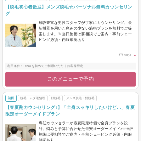
【脱毛初心者歓迎】メンズ脱毛☆パーソナル無料カウンセリン
グ
経験豊富な男性スタッフが丁寧にカウンセリング。最
新機器を用いた痛みの少ない施術プランを無料でご提
案します。※当日施術は要相談でご案内・事前シェー
ビング必須・内服確認あり
-
90分
利用条件：RINXを初めてご利用いただくお客様限定
このメニューで予約
初回
脱毛・ムダ毛処理
顔脱毛
メンズ脱毛・髭脱毛
【春夏割カウンセリング♪】「全身スッキリしたいけど…」春夏
限定オーダーメイドプラン
専任カウンセラーが春夏限定特価で全身プランを設
計。悩みと予算に合わせた最安オーダーメイド♪※当日
施術は要相談でご案内・事前シェービング必須・内服
確認あり