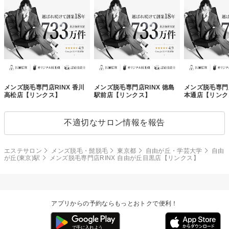
メンズ脱毛専門店RINX 香川
メンズ脱毛専門店RINX 徳島
メンズ脱毛専門店
高松店【リンクス】
駅前店【リンクス】
本通店【リンク
不適切なサロン情報を報告
エステサロン
メンズ脱毛・髭脱毛
東京都
自由が丘・学芸大学
自由
が丘(東京)駅
メンズ脱毛専門店RINX 自由が丘目黒店【リンクス】
アプリからの予約ならもっとおトクで便利！