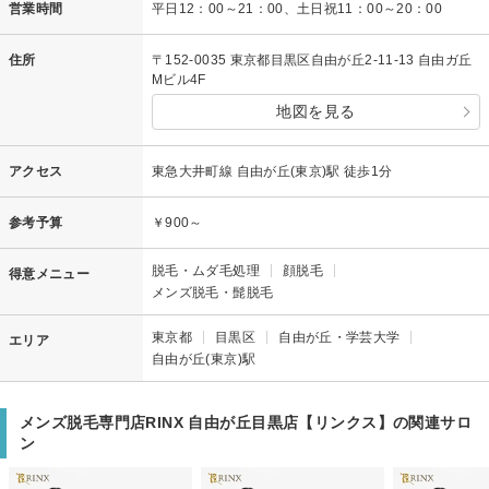
営業時間
平日12：00～21：00、土日祝11：00～20：00
住所
〒152-0035 東京都目黒区自由が丘2-11-13 自由ガ丘
Mビル4F
地図を見る
アクセス
東急大井町線 自由が丘(東京)駅 徒歩1分
参考予算
￥900～
脱毛・ムダ毛処理
顔脱毛
得意メニュー
メンズ脱毛・髭脱毛
東京都
目黒区
自由が丘・学芸大学
エリア
自由が丘(東京)駅
メンズ脱毛専門店RINX 自由が丘目黒店【リンクス】の関連サロ
ン