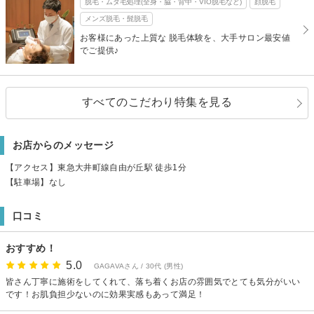
脱毛・ムダ毛処理(全身・脇・背中・VIO脱毛など)
顔脱毛
メンズ脱毛・髭脱毛
お客様にあった上質な 脱毛体験を、大手サロン最安値
でご提供♪
すべてのこだわり特集を見る
お店からのメッセージ
【アクセス】東急大井町線自由が丘駅 徒歩1分
【駐車場】なし
口コミ
おすすめ！
5.0
GAGAVAさん / 30代 (男性)
皆さん丁寧に施術をしてくれて、落ち着くお店の雰囲気でとても気分がいい
です！お肌負担少ないのに効果実感もあって満足！