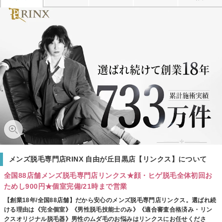
メンズ脱毛専門店RINX 自由が丘目黒店【リンクス】について
全国88店舗メンズ脱毛専門店リンクス★顔・ヒゲ脱毛全体初回お
ためし900円★個室完備/21時まで営業
【創業18年/全国88店舗】だから安心のメンズ脱毛専門店リンクス。選ばれ続
ける理由は《完全個室》《男性脱毛技能士のみ》《適合審査合格済み・リン
クスオリジナル脱毛器》男性のムダ毛のお悩みはリンクスにお任せくださ