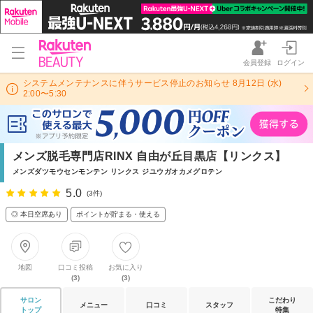
会員登録
ログイン
システムメンテナンスに伴うサービス停止のお知らせ 8月12日 (水)
2:00〜5:30
メンズ脱毛専門店RINX 自由が丘目黒店【リンクス】
メンズダツモウセンモンテン リンクス ジユウガオカメグロテン
5.0
(3件)
◎ 本日空席あり
ポイントが貯まる・使える
地図
口コミ投稿
お気に入り
(3)
(3)
サロン
こだわり
メニュー
口コミ
スタッフ
トップ
特集