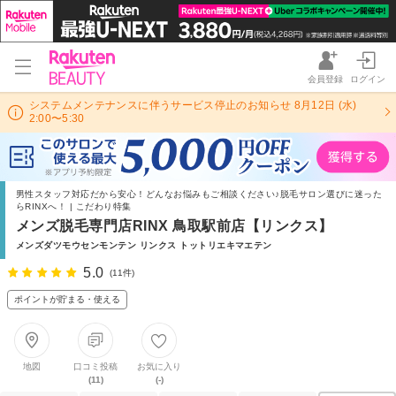
会員登録
ログイン
システムメンテナンスに伴うサービス停止のお知らせ 8月12日 (水)
2:00〜5:30
男性スタッフ対応だから安心！どんなお悩みもご相談ください♪脱毛サロン選びに迷った
らRINXへ！ | こだわり特集
メンズ脱毛専門店RINX 鳥取駅前店【リンクス】
メンズダツモウセンモンテン リンクス トットリエキマエテン
5.0
(11件)
ポイントが貯まる・使える
地図
口コミ投稿
お気に入り
(11)
(-)