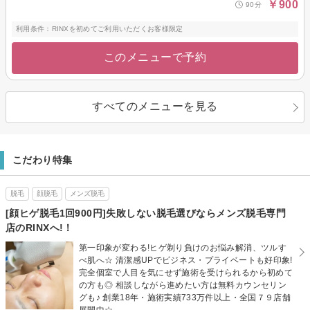
￥900
90分
利用条件：RINXを初めてご利用いただくお客様限定
このメニューで予約
すべてのメニューを見る
こだわり特集
脱毛
顔脱毛
メンズ脱毛
[顔ヒゲ脱毛1回900円]失敗しない脱毛選びならメンズ脱毛専門
店のRINXへ!！
第一印象が変わる!ヒゲ剃り負けのお悩み解消、ツルす
べ肌へ☆ 清潔感UPでビジネス・プライベートも好印象!
完全個室で人目を気にせず施術を受けられるから初めて
の方も◎ 相談しながら進めたい方は無料カウンセリン
グも♪ 創業18年・施術実績733万件以上・全国７９店舗