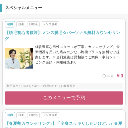
スペシャルメニュー
初回
脱毛
顔脱毛
メンズ脱毛
【脱毛初心者歓迎】メンズ脱毛☆パーソナル無料カウンセリン
グ
経験豊富な男性スタッフが丁寧にカウンセリング。最
新機器を用いた痛みの少ない施術プランを無料でご提
案します。※当日施術は要相談でご案内・事前シェー
ビング必須・内服確認あり
￥0
90分
利用条件：RINXを初めてご利用いただくお客様限定
このメニューで予約
初回
脱毛
顔脱毛
メンズ脱毛
【春夏割カウンセリング♪】「全身スッキリしたいけど…」春夏