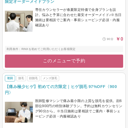
限定オーダーメイドプラン
専任カウンセラーが春夏限定特価で全身プランを設
計。悩みと予算に合わせた最安オーダーメイド♪※当日
施術は要相談でご案内・事前シェービング必須・内服
確認あり
￥0
90分
利用条件：RINXを初めてご利用いただくお客様限定
このメニューで予約
初回
脱毛
顔脱毛
メンズ脱毛
【痛み極少ヒゲ】初めての方限定｜ヒゲ脱毛 97%OFF〈900
円〉
医師監修マシンで痛み最小限の上質な脱毛を提供。顔6
部位900円の特別体験プラン。予約は無料カウンセリン
グ90分から。※当日施術は要相談でご案内・事前シェ
ービング必須・内服確認あり