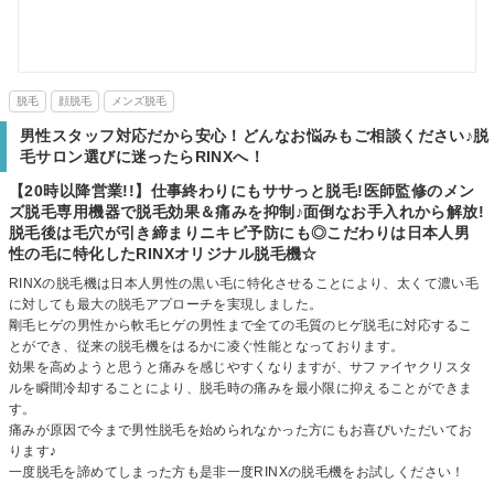
脱毛
顔脱毛
メンズ脱毛
男性スタッフ対応だから安心！どんなお悩みもご相談ください♪脱
毛サロン選びに迷ったらRINXへ！
【20時以降営業!!】仕事終わりにもササっと脱毛!医師監修のメン
ズ脱毛専用機器で脱毛効果＆痛みを抑制♪面倒なお手入れから解放!
脱毛後は毛穴が引き締まりニキビ予防にも◎こだわりは日本人男
性の毛に特化したRINXオリジナル脱毛機☆
RINXの脱毛機は日本人男性の黒い毛に特化させることにより、太くて濃い毛
に対しても最大の脱毛アプローチを実現しました。
剛毛ヒゲの男性から軟毛ヒゲの男性まで全ての毛質のヒゲ脱毛に対応するこ
とができ、従来の脱毛機をはるかに凌ぐ性能となっております。
効果を高めようと思うと痛みを感じやすくなりますが、サファイヤクリスタ
ルを瞬間冷却することにより、脱毛時の痛みを最小限に抑えることができま
す。
痛みが原因で今まで男性脱毛を始められなかった方にもお喜びいただいてお
ります♪
一度脱毛を諦めてしまった方も是非一度RINXの脱毛機をお試しください！