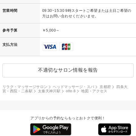
営業時間
09:30~15:30 9時スタートご希望または土日ご希望の
方はお問い合わせくださいませ。
参考予算
￥5,000～
支払方法
不適切なサロン情報を報告
リラク・マッサージサロン
ヘッドマッサージ・スパ
京都府
四条大
宮・西院・二条駅
太秦天神川駅
otto.8
地図・アクセス
アプリからの予約ならもっとおトクで便利！