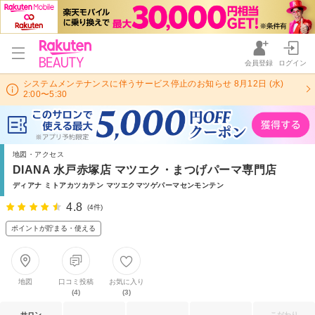
会員登録
ログイン
システムメンテナンスに伴うサービス停止のお知らせ 8月12日 (水)
2:00〜5:30
地図・アクセス
DIANA 水戸赤塚店 マツエク・まつげパーマ専門店
ディアナ ミトアカツカテン マツエクマツゲパーマセンモンテン
4.8
(4件)
ポイントが貯まる・使える
地図
口コミ投稿
お気に入り
(4)
(3)
サロン
こだわり