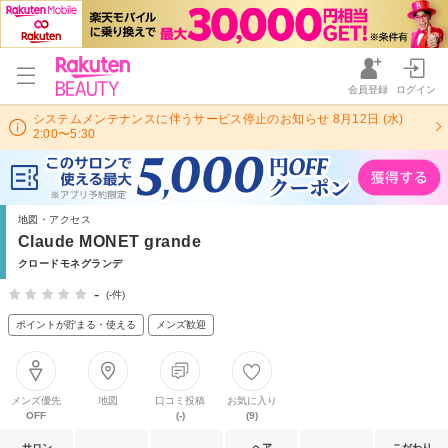
会員登録
ログイン
システムメンテナンスに伴うサービス停止のお知らせ 8月12日 (水)
2:00〜5:30
地図・アクセス
Claude MONET grande
クロードモネグランデ
-
(-件)
ポイントが貯まる・使える
メンズ歓迎
メンズ優先
地図
口コミ投稿
お気に入り
OFF
(-)
(9)
サロン
ヘア
こだわり