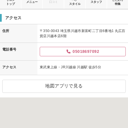
メニュー
口コミ
スタッフ
トップ
スタイル
特集
アクセス
住所
〒350-0043 埼玉県川越市新富町二丁目6番地1 丸広百
貨店川越本店6階
電話番号
05018697092
アクセス
東武東上線・JR川越線 川越駅 徒歩5分
地図アプリで見る