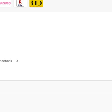
acebook
X