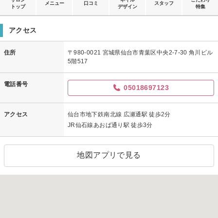
メニュー
口コミ
スタッフ
トップ
デザイン
特集
アクセス
住所
〒980-0021 宮城県仙台市青葉区中央2-7-30 角川ビル
5階517
電話番号
05018697123
アクセス
仙台市地下鉄南北線 広瀬通駅 徒歩2分
JR仙石線あおば通り駅 徒歩3分
地図アプリで見る