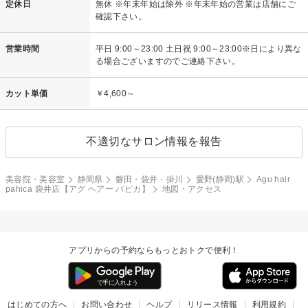
定休日
無休 ※年末年始は除外 ※年末年始の営業は店舗にご
確認下さい。
営業時間
平日 9:00～23:00 土日祝 9:00～23:00※日により異な
る場合ございますのでご連絡下さい。
カット単価
￥4,600～
不適切なサロン情報を報告
美容院・美容室
静岡県
磐田・袋井・掛川
愛野(静岡)駅
Agu hair
pahica 袋井店【アグ ヘアー パピカ】
地図・アクセス
アプリからの予約ならもっとおトクで便利！
はじめての方へ
お問い合わせ
ヘルプ
リリース情報
利用規約