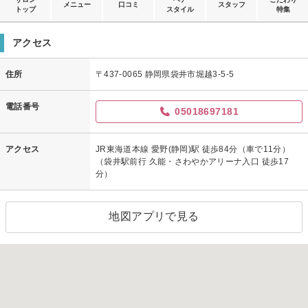
メニュー
口コミ
スタッフ
トップ
スタイル
特集
アクセス
住所
〒437-0065 静岡県袋井市堀越3-5-5
電話番号
05018697181
アクセス
JR東海道本線 愛野(静岡)駅 徒歩84分（車で11分）
（袋井駅前行 久能・さわやかアリーナ入口 徒歩17
分）
地図アプリで見る