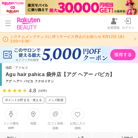
会員登録
ログイン
システムメンテナンスに伴うサービス停止のお知らせ 8月12日 (水)
2:00〜5:30
地図・アクセス
Agu hair pahica 袋井店【アグ ヘアー パピカ】
アグ ヘアー パピカ フクロイテン
4.8
(18件)
ポイントが貯まる・使える
メンズ歓迎
メンズ優先
地図
口コミ投稿
お気に入り
OFF
(18)
(30)
サロン
ヘア
こだわり