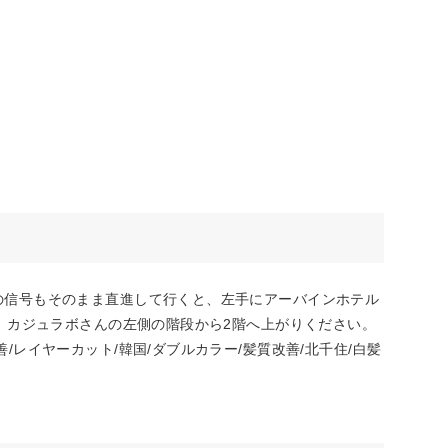
の信号もそのまま直進して行くと、左手にアーバインホテル
。カジュラボさんの左側の階段から2階へ上がりください。
イヤーカット/韓国/ダブルカラー/髪質改善/北千住/白髪