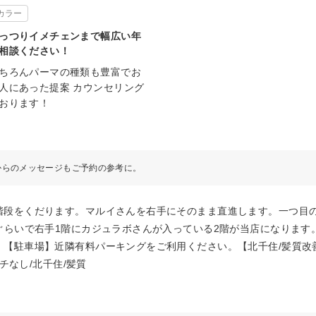
カラー
っつりイメチェンまで幅広い年
相談ください！
ちろんパーマの種類も豊富でお
人にあった提案 カウンセリング
おります！
からのメッセージもご予約の参考に。
階段をくだります。マルイさんを右手にそのまま直進します。一つ目
ぐらいで右手1階にカジュラボさんが入っている2階が当店になります
駐車場】近隣有料パーキングをご利用ください。【北千住/髪質改善/レ
チなし/北千住/髪質