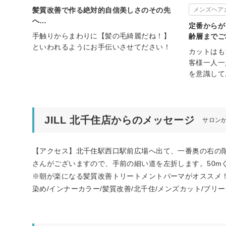
髪質改善で作る絶対的自信美しさのその先
メンズヘア
へ…
定番からが
手触りからまわりに【髪の毛綺麗だね！】
齢層までご
といわれるようにお手伝いさせてださい！
カットはも
客様一人一
を意識して
JILL 北千住店からのメッセージ
サロン
【アクセス】北千住駅西口駅前広場へ出て、一番奥の右の
さんがございますので、手前の細い道を左折します。50m
※朝が楽になる髪質改善トリートメントパーマがオススメ！【
染め/インナーカラー/髪質改善/北千住/メンズカット/ブリー