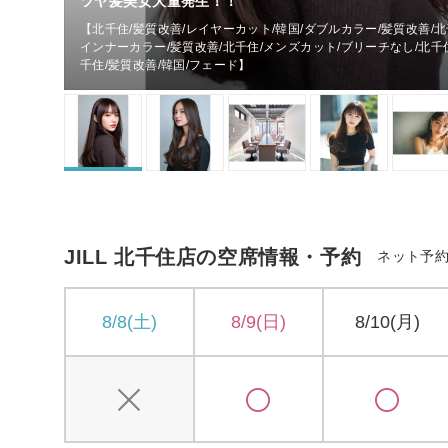
ツヤ髪美女大量発生！！
【北千住/髪質改善/レイヤーカット/韓国/ダブルカラー/髪質改善/北
インナーカラー/髪質改善/北千住/メンズカット/ブリーチなし/北千
千住/髪質改善/韓国/フェード】
JILL 北千住店の空席情報・予約
ネット予
8/8(土)
8/9(日)
8/10(月)