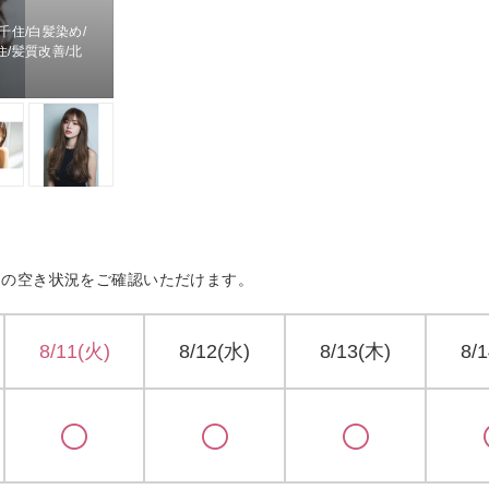
千住/白髪染め/
住/髪質改善/北
約の空き状況をご確認いただけます。
8/11(火)
8/12(水)
8/13(木)
8/