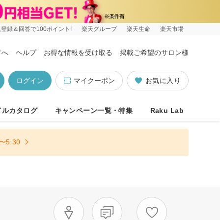
登録＆回答で100ポイント!
楽天グループ
楽天生命
楽天市場
方へ
ヘルプ
お得な情報を受け取る
掲載ご希望のサロン様
ログイン
マイクーポン
お気に入り
イルカタログ
キャンペーン一覧・特集
Raku Lab
5:30