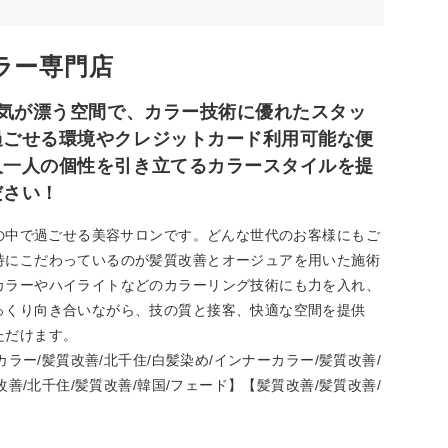
ラー専門店
囲気が漂う空間で、カラー技術に優れたスタッ
過ごせる環境やクレジットカード利用可能な便
人一人の個性を引き立てるカラースタイルを提
ださい！
気の中で過ごせる美容サロンです。どんな世代のお客様にもご
特にこだわっているのが髪質改善とオージュアを用いた施術
カラーやハイライトなどのカラーリング技術にも力を入れ、
っくり向き合いながら、技の質と接客、快適な空間を提供
ただけます。
カラー/髪質改善/北千住/白髪染め/インナーカラー/髪質改善/
改善/北千住/髪質改善/韓国/フェード】【髪質改善/髪質改善/