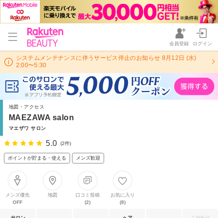
会員登録
ログイン
システムメンテナンスに伴うサービス停止のお知らせ 8月12日 (水)
2:00〜5:30
地図・アクセス
MAEZAWA salon
マエザワ サロン
5.0
(2件)
ポイントが貯まる・使える
メンズ歓迎
メンズ優先
地図
口コミ投稿
お気に入り
OFF
(2)
(8)
サロン
ヘア
こだわり