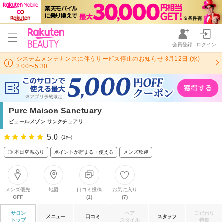
会員登録
ログイン
システムメンテナンスに伴うサービス停止のお知らせ 8月12日 (水)
2:00〜5:30
Pure Maison Sanctuary
ピュールメゾン サンクチュアリ
5.0
(1件)
◎ 本日空席あり
ポイントが貯まる・使える
メンズ歓迎
メンズ優先
地図
口コミ投稿
お気に入り
OFF
(1)
(7)
サロン
ヘア
こだわり
メニュー
口コミ
スタッフ
トップ
スタイル
特集