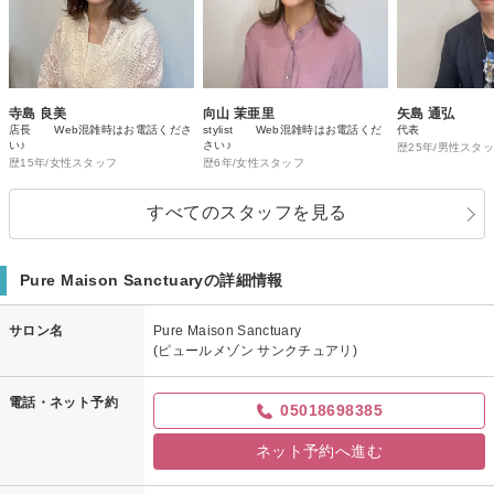
寺島 良美
向山 茉亜里
矢島 通弘
店長 Web混雑時はお電話くださ
stylist Web混雑時はお電話くだ
代表
い♪
さい♪
歴25年/男性スタ
歴15年/女性スタッフ
歴6年/女性スタッフ
すべてのスタッフを見る
Pure Maison Sanctuaryの詳細情報
サロン名
Pure Maison Sanctuary
(ピュールメゾン サンクチュアリ)
電話・ネット予約
05018698385
ネット予約へ進む