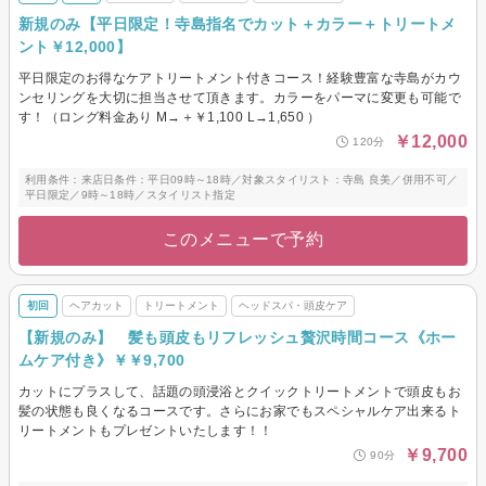
新規のみ【平日限定！寺島指名でカット＋カラー＋トリートメ
ント￥12,000】
平日限定のお得なケアトリートメント付きコース！経験豊富な寺島がカウ
ンセリングを大切に担当させて頂きます。カラーをパーマに変更も可能で
す！（ロング料金あり M→＋￥1,100 L→1,650 ）
￥12,000
120分
利用条件：来店日条件：平日09時～18時／対象スタイリスト：寺島 良美／併用不可／
平日限定／9時～18時／スタイリスト指定
このメニューで予約
初回
ヘアカット
トリートメント
ヘッドスパ・頭皮ケア
【新規のみ】 髪も頭皮もリフレッシュ贅沢時間コース《ホー
ムケア付き》￥￥9,700
カットにプラスして、話題の頭浸浴とクイックトリートメントで頭皮もお
髪の状態も良くなるコースです。さらにお家でもスペシャルケア出来るト
リートメントもプレゼントいたします！！
￥9,700
90分