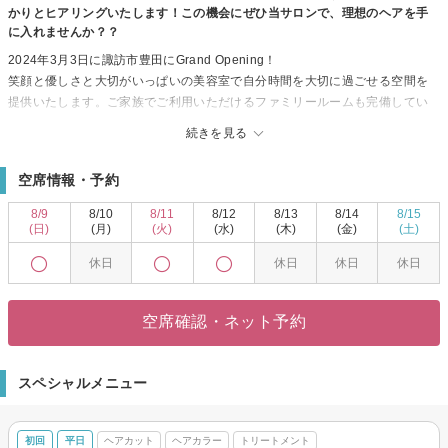
かりとヒアリングいたします！この機会にぜひ当サロンで、理想のヘアを手
に入れませんか？？
2024年3月3日に諏訪市豊田にGrand Opening！
笑顔と優しさと大切がいっぱいの美容室で自分時間を大切に過ごせる空間を
提供いたします。ご家族でご利用いただけるファミリールームも完備してい
ますので小さいお子様も一緒にご利用ください♪ ファミリールームご利用の際
続きを見る
は、お電話にてご確認をお願いいたします。
空席情報・予約
8/9
8/10
8/11
8/12
8/13
8/14
8/15
(日)
(月)
(火)
(水)
(木)
(金)
(土)
休日
休日
休日
休日
空席確認・ネット予約
スペシャルメニュー
初回
平日
ヘアカット
ヘアカラー
トリートメント