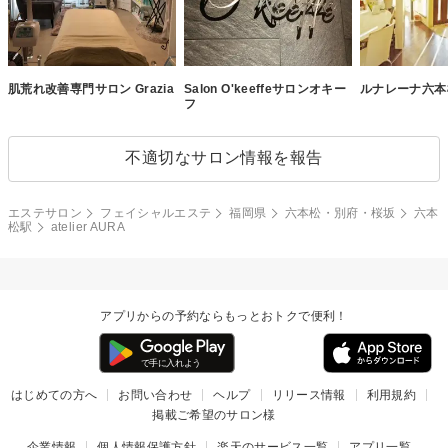
肌荒れ改善専門サロン Grazia
Salon O'keeffeサロンオキー
ルナレーナ六本
フ
不適切なサロン情報を報告
エステサロン
フェイシャルエステ
福岡県
六本松・別府・桜坂
六本
松駅
atelier AURA
アプリからの予約ならもっとおトクで便利！
はじめての方へ
お問い合わせ
ヘルプ
リリース情報
利用規約
掲載ご希望のサロン様
企業情報
個人情報保護方針
楽天のサービス一覧
アプリ一覧