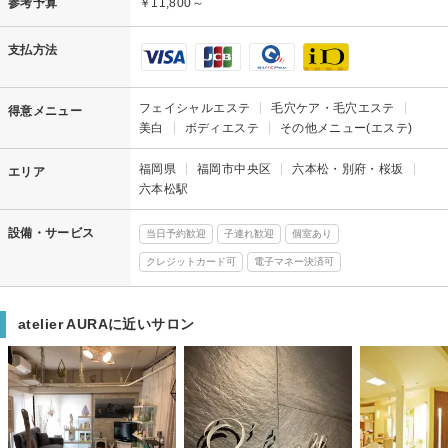
参考予算
￥11,800～
支払方法
フェイシャルエステ
毛穴ケア・毛穴エステ
得意メニュー
美白
ボディエステ
その他メニュー(エステ)
福岡県
福岡市中央区
六本松・別府・桜坂
エリア
六本松駅
設備・サービス
当日予約歓迎
子連れ歓迎
個室あり
クレジットカード可
電子マネー決済可
atelier AURAに近いサロン