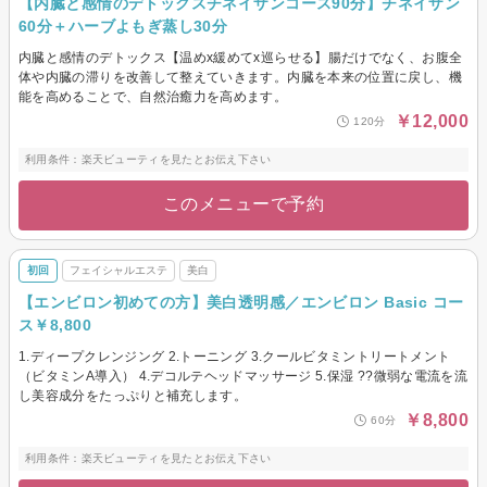
【内臓と感情のデトックスチネイザンコース90分】チネイザン
60分＋ハーブよもぎ蒸し30分
内臓と感情のデトックス【温めx緩めてx巡らせる】腸だけでなく、お腹全
体や内臓の滞りを改善して整えていきます。内臓を本来の位置に戻し、機
能を高めることで、自然治癒力を高めます。
￥12,000
120分
利用条件：楽天ビューティを見たとお伝え下さい
このメニューで予約
初回
フェイシャルエステ
美白
【エンビロン初めての方】美白透明感／エンビロン Basic コー
ス￥8,800
1.ディープクレンジング 2.トーニング 3.クールビタミントリートメント
（ビタミンA導入） 4.デコルテヘッドマッサージ 5.保湿 ??微弱な電流を流
し美容成分をたっぷりと補充します。
￥8,800
60分
利用条件：楽天ビューティを見たとお伝え下さい