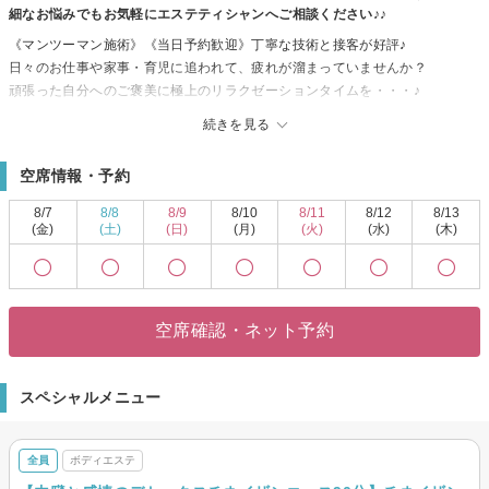
細なお悩みでもお気軽にエステティシャンへご相談ください♪♪
《マンツーマン施術》《当日予約歓迎》丁寧な技術と接客が好評♪
日々のお仕事や家事・育児に追われて、疲れが溜まっていませんか？
頑張った自分へのご褒美に極上のリラクゼーションタイムを・・・♪
高度な専門知識をもったセラピストがあなたのカラダの不調や悩みにじっく
続きを見る
りアプローチ◎
ラグジュアリーな店内で、自分への贅沢体験しませんか？
空席情報・予約
8/7
8/8
8/9
8/10
8/11
8/12
8/13
(金)
(土)
(日)
(月)
(火)
(水)
(木)
空席確認・ネット予約
スペシャルメニュー
全員
ボディエステ