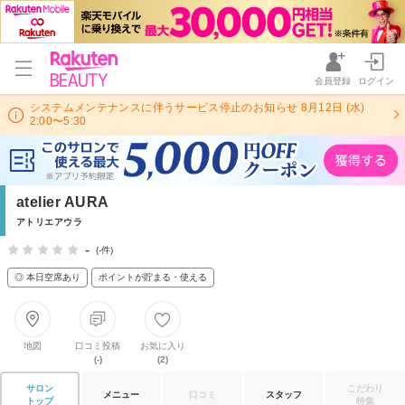
会員登録
ログイン
システムメンテナンスに伴うサービス停止のお知らせ 8月12日 (水)
2:00〜5:30
atelier AURA
アトリエアウラ
-
(-件)
◎ 本日空席あり
ポイントが貯まる・使える
地図
口コミ投稿
お気に入り
(-)
(2)
サロン
こだわり
メニュー
口コミ
スタッフ
トップ
特集