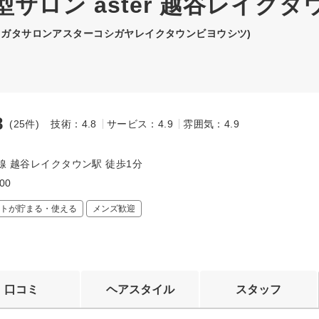
サロン aster 越谷レイクタ
ツガタサロンアスターコシガヤレイクタウンビヨウシツ)
8
(25件)
技術：4.8
サービス：4.9
雰囲気：4.9
～
線 越谷レイクタウン駅 徒歩1分
:00
トが貯まる・使える
メンズ歓迎
口コミ
ヘアスタイル
スタッフ