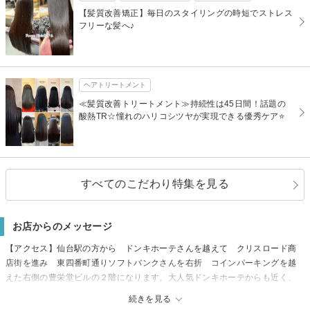
【髪質改善矯正】毎日のスタイリングの時短でストレス
フリーな髪へ♪
ヘアトリートメント
≪髪質改善トリートメント≫持続性は45日間！話題の
酸熱TR☆憧れのハリコシツヤが実現できる優秀ケア⭐
すべてのこだわり特集を見る
お店からのメッセージ
【アクセス】仙台駅の方から ドンキホーテさんを越えて クリスロード商
店街を進み 東四番町通りソフトバンクさんを右折 コインパーキングを越
えた右側の豊栄堂ビルの２階になります。大人気ドンキホーテからも近く、
クリスロード商店街からすぐなのですが迷ってしまったら お気軽にお電話
続きを見る
ください♪お車でお越しの方は仙台駅周りにもお近くにもコインパーキングご