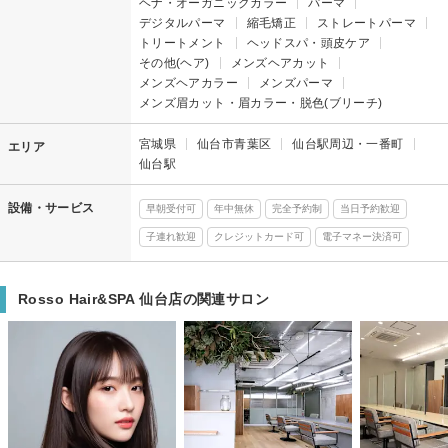
ヘナ・オーガニックカラー
パーマ
デジタルパーマ
縮毛矯正
ストレートパーマ
トリートメント
ヘッドスパ・頭皮ケア
その他(ヘア)
メンズヘアカット
メンズヘアカラー
メンズパーマ
メンズ眉カット・眉カラー・脱色(ブリーチ)
宮城県
仙台市青葉区
仙台駅周辺・一番町
エリア
仙台駅
設備・サービス
早朝受付可
年中無休
完全予約制
当日予約歓迎
子連れ歓迎
クレジットカード可
電子マネー決済可
Rosso Hair&SPA 仙台店の関連サロン