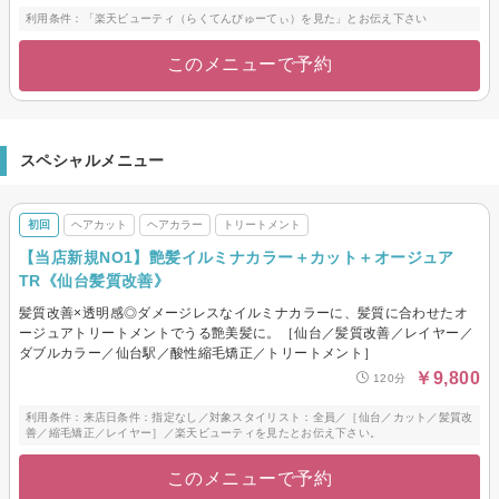
利用条件：「楽天ビューティ（らくてんびゅーてぃ）を見た」とお伝え下さい
このメニューで予約
スペシャルメニュー
初回
ヘアカット
ヘアカラー
トリートメント
【当店新規NO1】艶髪イルミナカラー＋カット＋オージュア
TR《仙台髪質改善》
髪質改善×透明感◎ダメージレスなイルミナカラーに、髪質に合わせたオ
ージュアトリートメントでうる艶美髪に。［仙台／髪質改善／レイヤー／
ダブルカラー／仙台駅／酸性縮毛矯正／トリートメント］
￥9,800
120分
利用条件：来店日条件：指定なし／対象スタイリスト：全員／［仙台／カット／髪質改
善／縮毛矯正／レイヤー］／楽天ビューティを見たとお伝え下さい。
このメニューで予約