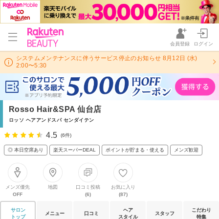
会員登録
ログイン
システムメンテナンスに伴うサービス停止のお知らせ 8月12日 (水)
2:00〜5:30
Rosso Hair&SPA 仙台店
ロッソ ヘアアンドスパ センダイテン
4.5
(6件)
◎ 本日空席あり
楽天スーパーDEAL
ポイントが貯まる・使える
メンズ歓迎
メンズ優先
地図
口コミ投稿
お気に入り
OFF
(6)
(87)
サロン
ヘア
こだわり
メニュー
口コミ
スタッフ
トップ
スタイル
特集