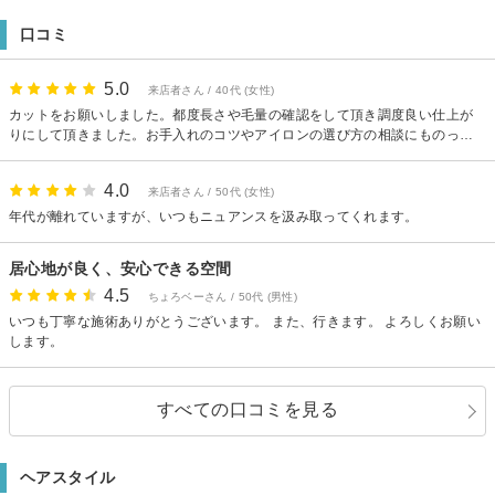
利用ください。。外からは見えない作りで正に【隠れ家】的なサロンです。
口コミ
【駐車場】近くにコインパーキング有
5.0
来店者さん / 40代 (女性)
カットをお願いしました。都度長さや毛量の確認をして頂き調度良い仕上が
りにして頂きました。お手入れのコツやアイロンの選び方の相談にものって
頂きありがとうございました。シャンプーもとても気持ちよかったです！
4.0
来店者さん / 50代 (女性)
年代が離れていますが、いつもニュアンスを汲み取ってくれます。
居心地が良く、安心できる空間
4.5
ちょろベーさん / 50代 (男性)
いつも丁寧な施術ありがとうございます。 また、行きます。 よろしくお願い
します。
すべての口コミを見る
ヘアスタイル