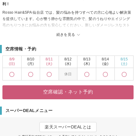
利！
Rosso Hair&SPA 仙台店 では、髪の悩みを持つすべての方に心地よい解決策
を提供しています。心が整う静かな雰囲気の中で、髪のうねりやエイジング
毛のちりつきにお悩みの方も安心してください。新しいダメージレスなスト
レート技術で、髪への負担を抑えながら理想の艶髪を実現します。これによ
続きを見る
り、ストレートながらもコテやアイロンでの巻き髪スタイルを楽しむことが
できるという自由度も手に入れられます。日々の髪のお手入れが楽になるだ
空席情報・予約
けでなく、さまざまなスタイルを気軽に楽しむことができるので、自信を持
って毎日を過ごせます。Rosso Hair&SPA 仙台店で、新たな自分に出会いま
8/9
8/10
8/11
8/12
8/13
8/14
8/15
せんか?
(日)
(月)
(火)
(水)
(木)
(金)
(土)
休日
空席確認・ネット予約
スーパーDEALメニュー
楽天スーパーDEALとは