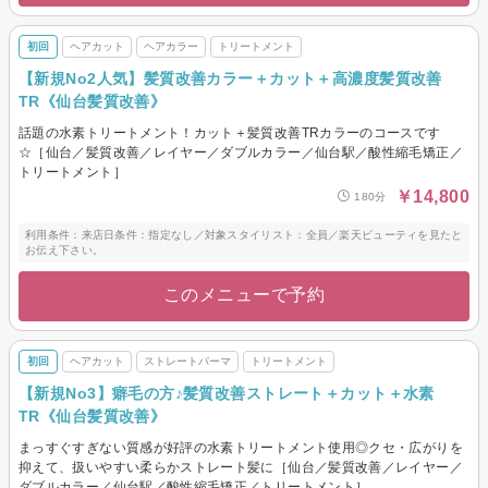
初回
ヘアカット
ヘアカラー
トリートメント
【新規No2人気】髪質改善カラー＋カット＋高濃度髪質改善
TR《仙台髪質改善》
話題の水素トリートメント！カット＋髪質改善TRカラーのコースです
☆［仙台／髪質改善／レイヤー／ダブルカラー／仙台駅／酸性縮毛矯正／
トリートメント］
￥14,800
180分
利用条件：来店日条件：指定なし／対象スタイリスト：全員／楽天ビューティを見たと
お伝え下さい。
このメニューで予約
初回
ヘアカット
ストレートパーマ
トリートメント
【新規No3】癖毛の方♪髪質改善ストレート＋カット＋水素
TR《仙台髪質改善》
まっすぐすぎない質感が好評の水素トリートメント使用◎クセ・広がりを
抑えて、扱いやすい柔らかストレート髪に［仙台／髪質改善／レイヤー／
ダブルカラー／仙台駅／酸性縮毛矯正／トリートメント］