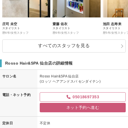
庄司 未空
齋藤 佑衣
池田 志寿来
スタイリスト
スタイリスト
スタイリスト
歴6年/女性スタッフ
歴6年/女性スタッフ
歴5年/女性スタッ
すべてのスタッフを見る
Rosso Hair&SPA 仙台店の詳細情報
サロン名
Rosso Hair&SPA 仙台店
(ロッソ ヘアアンドスパ センダイテン)
電話・ネット予約
05018697353
ネット予約へ進む
定休日
不定休