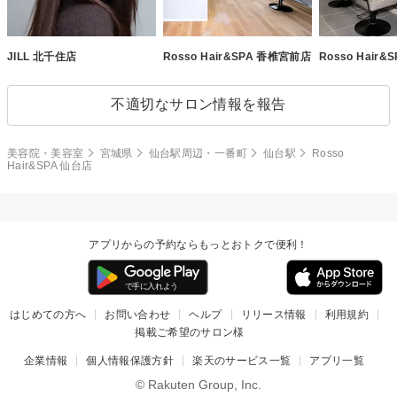
JILL 北千住店
Rosso Hair&SPA 香椎宮前店
Rosso Hair&
不適切なサロン情報を報告
美容院・美容室
宮城県
仙台駅周辺・一番町
仙台駅
Rosso
Hair&SPA 仙台店
アプリからの予約ならもっとおトクで便利！
はじめての方へ
お問い合わせ
ヘルプ
リリース情報
利用規約
掲載ご希望のサロン様
企業情報
個人情報保護方針
楽天のサービス一覧
アプリ一覧
© Rakuten Group, Inc.