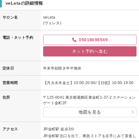
veLetaの詳細情報
サロン名
veLeta
(ヴェレタ)
電話・ネット予約
05018698549
ネット予約へ進む
定休日
年末年始除き年中無休
営業時間
【月火水木金土】10:00-20:00/【日祝】10:00-19:00
住所
〒125-0041 東京都葛飾区東金町1-37-2 ステーション
ゲート金町2F
地図を見る
アクセス
JR金町駅 徒歩3分
JR金町駅北口を出て、東急ストアを左手にみて直進し