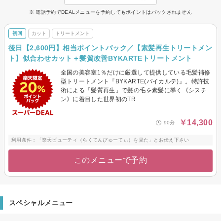
※ 電話予約でDEALメニューを予約してもポイントはバックされません
初回
カット
トリートメント
後日【2,600円】相当ポイントバック／【素髪再生トリートメン
ト】似合わせカット＋髪質改善BYKARTEトリートメント
全国の美容室1％だけに厳選して提供している毛髪補修
型トリートメント『BYKARTE(バイカルテ)』。特許技
術による「髪質再生」で髪の毛を素髪に導く《シスチ
ン》に着目した世界初のTR
￥14,300
90分
利用条件：「楽天ビューティ（らくてんびゅーてぃ）を見た」とお伝え下さい
このメニューで予約
スペシャルメニュー