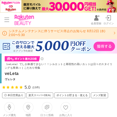
会員登録
ログイン
システムメンテナンスに伴うサービス停止のお知らせ 8月12日 (水)
2:00〜5:30
《veLeta》でしか体感できない！！シルエットと再現性の高いカットは日々のスタイリ
ングも簡単♪♪ | こだわり特集
veLeta
ヴェレタ
5.0
(13件)
◎ 本日空席あり
楽天スーパーDEAL
ポイントが貯まる・使える
メンズ歓迎
メンズ優先
地図
口コミ投稿
お気に入り