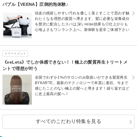
バブル【VEENA】圧倒的泡体験♪
頭皮の残留しやすい汚れを優しく落とすことで思わず触
れたくなる理想の髪質へ導きます。髪に必要な栄養成分
を贅沢に配合したスパは,深いrelax効果も◎仕上がりも
心地よさもワンランク上へ。新体験を是非ご体感下さい
トリートメント
《veLeta》でしか体感できない！！極上の髪質再生トリートメ
ントで理想が叶う
全国でわずか1%のサロンのみ取扱いができる髪質再生
BYKARTE。最新のテクノロジーで本質に着目。今まで
感じたことのない極上の髪へと導きます！繰り返すほど
に史上最高の髪へ！
すべてのこだわり特集を見る