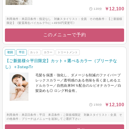
￥12,100
120分
利用条件：来店日条件：指定なし 対象スタイリスト：全員 その他条件：【ご新規様
限定】《髪質再生バイカルテTrに＋4950円変更可》
このメニューで予約
初回
平日
カット
カラー
トリートメント
【ご新規様☆平日限定】カット＋選べるカラー（ブリーチな
し）＋3stepTr
毛髪を保護・強化し、ダメージを削減のファイバープ
レックスカラー／透明感のある色味を長く楽しめるエ
ドルカラー／自然由来94％配合のルビオナカラー／白
髪染めも◎ ロング料金有。
￥12,100
150分
利用条件：来店日条件：平日 来店条件：ご新規様限定 対象スタイリスト：全員 そ
の他条件：ブリーチはメニューを追加してご選択下さい