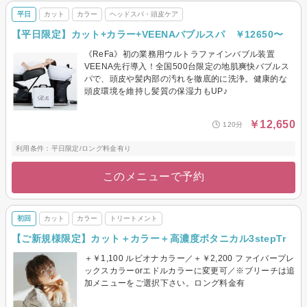
平日
カット
カラー
ヘッドスパ・頭皮ケア
【平日限定】カット+カラー+VEENAバブルスパ ￥12650〜
《ReFa》初の業務用ウルトラファインバブル装置
VEENA先行導入！全国500台限定の地肌爽快バブルス
パで、頭皮や髪内部の汚れを徹底的に洗浄。健康的な
頭皮環境を維持し髪質の保湿力もUP♪
￥12,650
120分
利用条件：平日限定/ロング料金有り
このメニューで予約
初回
カット
カラー
トリートメント
【ご新規様限定】カット＋カラー＋高濃度ボタニカル3stepTr
＋￥1,100 ルビオナカラー／＋￥2,200 ファイバープレ
ックスカラーorエドルカラーに変更可／※ブリーチは追
加メニューをご選択下さい。ロング料金有