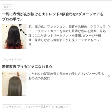
カラー
一気に表情があか抜ける★トレンド×似合わせ×ダメージケアを
プロの手で♪
肌・瞳の色、ファッション、髪質を見極め、グロスカラ
ー、アクセントカラーを含めた最適な色味を提案。前処
理にははちみつトリートメントを使用♪ダメージを補
修・保護しながら施術するからダメージケアもバッチ
リ!
トリートメント
髪質改善でうるツヤになれる☆
こだわりの髪質改善で髪本来の美しさを♪ダメージ毛も
あの頃の美髪に…
トリートメント
ヘッドスパ・頭皮ケア
その他(ヘア)