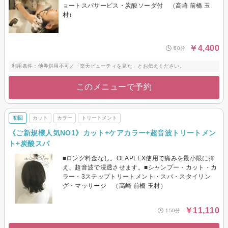
ョートスパサービス・炭酸ソーダ付 （高崎 前橋 玉
村）
￥4,400
60分
利用条件：他券併用不可／「楽天ビューティを見た」とお伝えください。
このメニューで予約
初回
カット
カラー
トリートメント
《ご新規様人気NO1》カット+ケアカラー+超音波トリートメン
ト+炭酸スパ
■ロング料金なし。OLAPLEX使用で痛みを最小限に抑
え、超音波で浸透させます。■シャンプー・カット・カ
ラー・3ステップトリートメント・スパ・スタイリン
グ・マッサージ （高崎 前橋 玉村）
￥11,110
150分