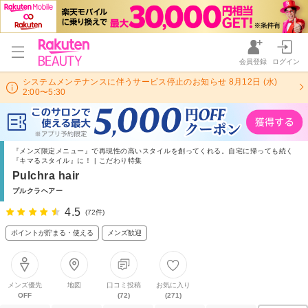
会員登録
ログイン
システムメンテナンスに伴うサービス停止のお知らせ 8月12日 (水)
2:00〜5:30
『メンズ限定メニュー』で再現性の高いスタイルを創ってくれる。自宅に帰っても続く
『キマるスタイル』に！ | こだわり特集
Pulchra hair
プルクラヘアー
4.5
(72件)
ポイントが貯まる・使える
メンズ歓迎
メンズ優先
地図
口コミ投稿
お気に入り
OFF
(72)
(271)