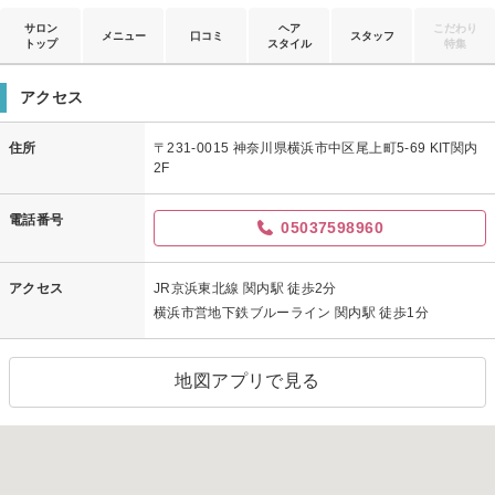
サロン
ヘア
こだわり
メニュー
口コミ
スタッフ
トップ
スタイル
特集
アクセス
住所
〒231-0015 神奈川県横浜市中区尾上町5-69 KIT関内
2F
電話番号
05037598960
アクセス
JR京浜東北線 関内駅 徒歩2分
横浜市営地下鉄ブルーライン 関内駅 徒歩1分
地図アプリで見る