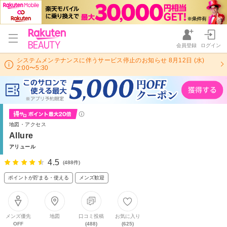
会員登録
ログイン
システムメンテナンスに伴うサービス停止のお知らせ 8月12日 (水)
2:00〜5:30
地図・アクセス
Allure
アリュール
4.5
(488件)
ポイントが貯まる・使える
メンズ歓迎
メンズ優先
地図
口コミ投稿
お気に入り
OFF
(488)
(625)