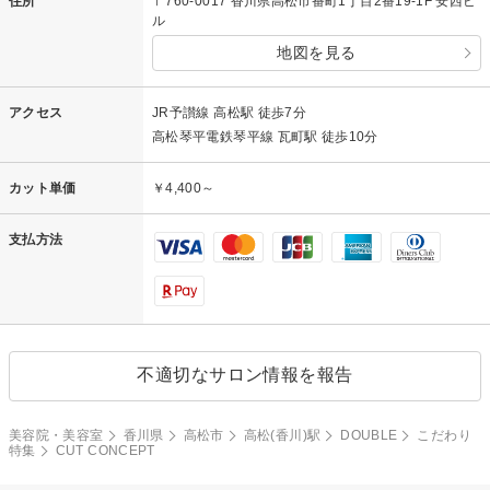
住所
〒760-0017 香川県高松市番町1丁目2番19-1F 安西ビ
ル
地図を見る
アクセス
JR予讃線 高松駅 徒歩7分
高松琴平電鉄琴平線 瓦町駅 徒歩10分
カット単価
￥4,400～
支払方法
不適切なサロン情報を報告
美容院・美容室
香川県
高松市
高松(香川)駅
DOUBLE
こだわり
特集
CUT CONCEPT