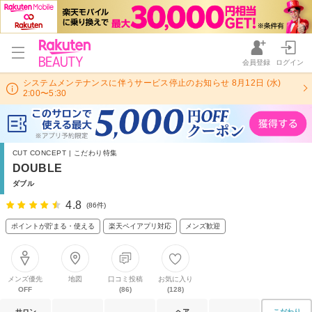
会員登録
ログイン
システムメンテナンスに伴うサービス停止のお知らせ 8月12日 (水)
2:00〜5:30
CUT CONCEPT | こだわり特集
DOUBLE
ダブル
4.8
(86件)
ポイントが貯まる・使える
楽天ペイアプリ対応
メンズ歓迎
メンズ優先
地図
口コミ投稿
お気に入り
OFF
(86)
(128)
サロン
ヘア
こだわり