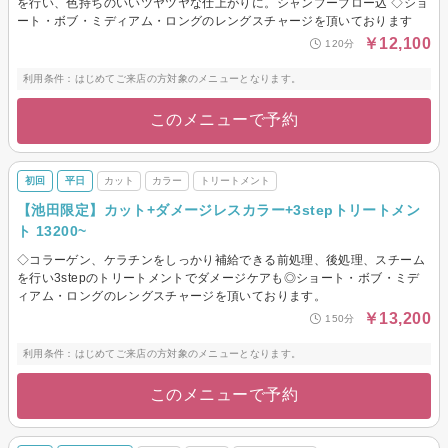
を行い、色持ちのいいツヤツヤな仕上がりに。シャンプーブロー込 ◇ショ
ート・ボブ・ミディアム・ロングのレングスチャージを頂いております
￥12,100
120分
利用条件：はじめてご来店の方対象のメニューとなります。
このメニューで予約
初回
平日
カット
カラー
トリートメント
【池田限定】カット+ダメージレスカラー+3stepトリートメン
ト 13200~
◇コラーゲン、ケラチンをしっかり補給できる前処理、後処理、スチーム
を行い3stepのトリートメントでダメージケアも◎ショート・ボブ・ミデ
ィアム・ロングのレングスチャージを頂いております。
￥13,200
150分
利用条件：はじめてご来店の方対象のメニューとなります。
このメニューで予約