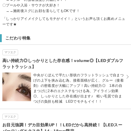
〇プールや入浴・サウナが大好き！
→→施術後スグにお顔を濡らしてもOKです！
「しっかりアイメイクしてもモチがイイ！」というお声も頂くお薦めメニュ
ーです★
こだわり特集
マツエク
高い持続力◎しっかりとした存在感！volume◎【LEDダブルフ
ラットラッシュ】
中央がくぼんで平たい形状のフラットラッシュで自まつ
げの上下を挟み込む為、接着面積が広く、グルー（接着
剤）の密着度が大幅にアップ！高い持続力◎ 1本の自
まつげに2本のエクステをつける為、アイライン効果
◎、しっかりとした存在感が出ます♪ 軽い毛質で自ま
つげの負担も軽減 LEDでモチもイイ！！
マツエク
お目元強調！デカ目効果UP！！LEDだから高持続！【LEDスー
パーロングエクステ】14～18mm限定