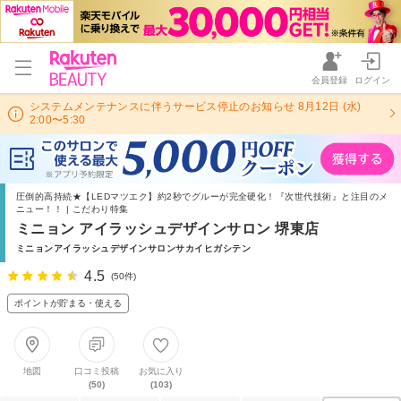
会員登録
ログイン
システムメンテナンスに伴うサービス停止のお知らせ 8月12日 (水)
2:00〜5:30
圧倒的高持続★【LEDマツエク】約2秒でグルーが完全硬化！『次世代技術』と注目のメ
ニュー！！ | こだわり特集
ミニョン アイラッシュデザインサロン 堺東店
ミニョンアイラッシュデザインサロンサカイヒガシテン
4.5
(50件)
ポイントが貯まる・使える
地図
口コミ投稿
お気に入り
(50)
(103)