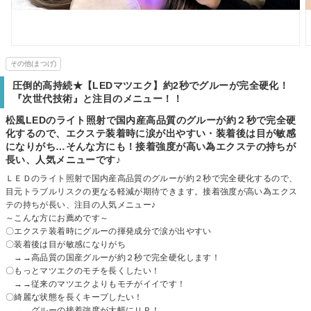
その他(まつげ)
圧倒的高持続★【LEDマツエク】約2秒でグルーが完全硬化！
『次世代技術』と注目のメニュー！！
松風LEDのライト照射で国内産高品質のグルーが約２秒で完全硬
化するので、エクステ装着時に涙が出やすい・装着後は目が敏感
になりがち…そんな方にも！接着強度が高い為エクステの持ちが
長い、人気メニューです♪
ＬＥＤのライト照射で国内産高品質のグルーが約２秒で完全硬化するので、
目元トラブルリスクの更なる軽減が期待できます。接着強度が高い為エクス
テの持ちが長い、注目の人気メニュー♪
～こんな方にお薦めです～
〇エクステ装着時にグルーの揮発成分で涙が出やすい
〇装着後は目が敏感になりがち
→→高品質の国産グルーが約２秒で完全硬化します！
〇もっとマツエクのモチを長くしたい！
→→従来のマツエクよりもモチがイイです！
〇綺麗な状態を長くキープしたい！
→→グルーの接着強度が大幅にＵＰ！