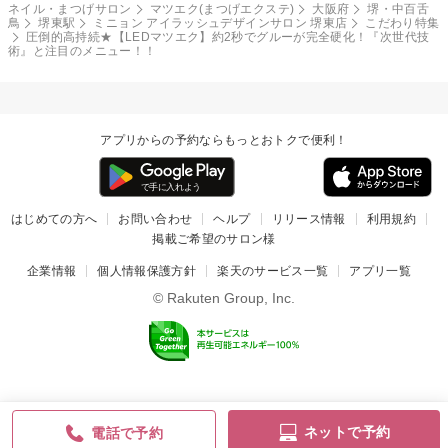
ネイル・まつげサロン
マツエク(まつげエクステ)
大阪府
堺・中百舌
鳥
堺東駅
ミニョン アイラッシュデザインサロン 堺東店
こだわり特集
圧倒的高持続★【LEDマツエク】約2秒でグルーが完全硬化！『次世代技
術』と注目のメニュー！！
アプリからの予約ならもっとおトクで便利！
はじめての方へ
お問い合わせ
ヘルプ
リリース情報
利用規約
掲載ご希望のサロン様
企業情報
個人情報保護方針
楽天のサービス一覧
アプリ一覧
© Rakuten Group, Inc.
ネットで予約
電話で予約