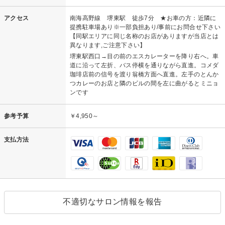
アクセス
南海高野線 堺東駅 徒歩7分 ★お車の方：近隣に
提携駐車場あり※一部負担あり/事前にお問合せ下さい
【同駅エリアに同じ名称のお店がありますが当店とは
異なります,ご注意下さい】
堺東駅西口→目の前のエスカレーターを降り右へ。車
道に沿って左折、バス停横を通りながら直進。コメダ
珈琲店前の信号を渡り翁橋方面へ直進。左手のとんか
つカレーのお店と隣のビルの間を左に曲がるとミニョ
ンです
参考予算
￥4,950～
支払方法
不適切なサロン情報を報告