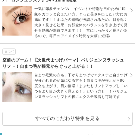
一気に印象チェンジ♪ イベントや特別な日のために印
象をガラッと変えたい方、ぐっと長さを出したい方にお
薦めです！！まぶたの縦幅が強調されるため、目を丸く
大きく見せる効果・お顔全体のバランスを引き上げて見
せる効果が期待できます！！ 常にしっかりと長さがあ
るので、毎日のアイメイク時間を大幅に短縮♪
まつパ
空前のブーム！【次世代まつげパーマ】パリジェンヌラッシュ
リフト！自まつ毛が根元からぐっと上がる！！
自まつ毛派の方も、下がりまつげでエクステと自まつげ
が分かれるのが気になる方も！自まつ毛が根元から80
度立ち上がり、目力倍増！まぶたもリフトアップし「い
つもより目が大きく見える！」という方も！！パリジェ
ンヌラッシュリフトの後にエクステ装着も可能です
すべてのこだわり特集を見る