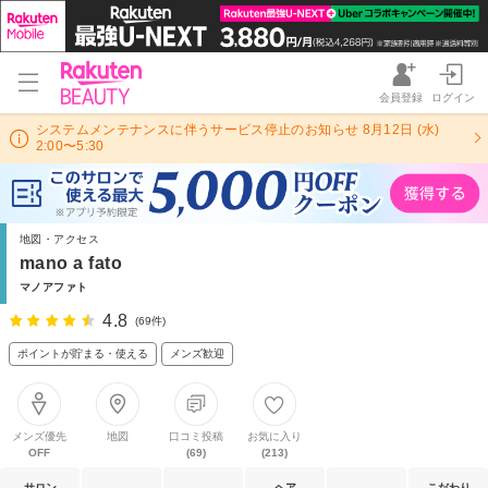
会員登録
ログイン
システムメンテナンスに伴うサービス停止のお知らせ 8月12日 (水)
2:00〜5:30
地図・アクセス
mano a fato
マノアファト
4.8
(69件)
ポイントが貯まる・使える
メンズ歓迎
メンズ優先
地図
口コミ投稿
お気に入り
OFF
(69)
(213)
サロン
ヘア
こだわり