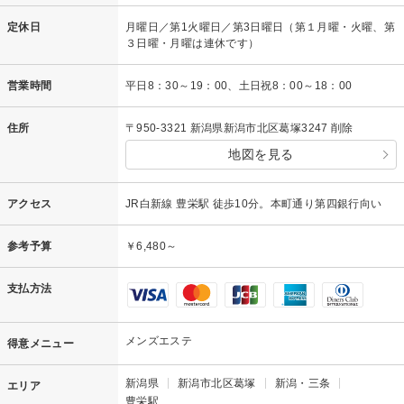
定休日
月曜日／第1火曜日／第3日曜日（第１月曜・火曜、第
３日曜・月曜は連休です）
営業時間
平日8：30～19：00、土日祝8：00～18：00
住所
〒950-3321 新潟県新潟市北区葛塚3247 削除
地図を見る
アクセス
JR白新線 豊栄駅 徒歩10分。本町通り第四銀行向い
参考予算
￥6,480～
支払方法
メンズエステ
得意メニュー
新潟県
新潟市北区葛塚
新潟・三条
エリア
豊栄駅