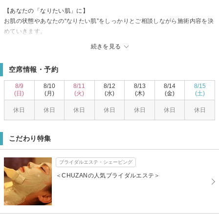
【あなたの「なりたい肌」に】
お肌の状態やあなたの“なりたい肌”をしっかりとご相談しながら施術内容を決
めていきます。
女性のキレイを引き出すスペシャルな空間とヒーリングミュージックで癒さ
続きを見る
れますよ♪
【本格エステでプルプルお肌に】
空席情報・予約
完全個室の本格エステ！！
女性専用スペースもご用意しております。
8/9
8/10
8/11
8/12
8/13
8/14
8/15
また、誰にも会わない秘密の出入り口もご用意してます！
(日)
(月)
(火)
(水)
(木)
(金)
(土)
※詳しくはお電話にて
休日
休日
休日
休日
休日
休日
休日
【メンズエステもご用意してます】
毛穴の状態を診てあなたは乾燥肌／脂性肌なのかを判断いたします。
一緒にカッコイイを造りましょう！
こだわり特集
ブライダルエステ・シェービング
＜CHUZANの人気ブライダルエステ＞