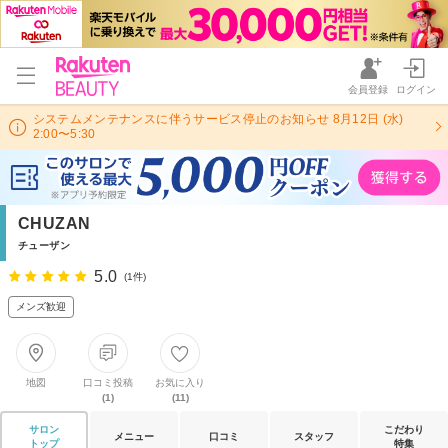
会員登録
ログイン
システムメンテナンスに伴うサービス停止のお知らせ 8月12日 (水)
2:00〜5:30
CHUZAN
チューザン
5.0
(1件)
メンズ歓迎
地図
口コミ投稿
お気に入り
(1)
(11)
サロン
こだわり
メニュー
口コミ
スタッフ
トップ
特集