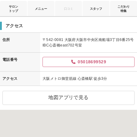
サロン
こだわり
メニュー
口コミ
スタッフ
トップ
特集
アクセス
住所
〒542-0081 大阪府大阪市中央区南船場3丁目6番25号
IBC心斎橋east702号室
電話番号
05018699529
アクセス
大阪メトロ御堂筋線 心斎橋駅 徒歩3分
地図アプリで見る