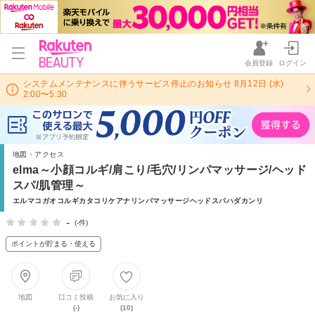
会員登録
ログイン
システムメンテナンスに伴うサービス停止のお知らせ 8月12日 (水)
2:00〜5:30
地図・アクセス
elma～小顔コルギ/肩こり/毛穴/リンパマッサージ/ヘッド
スパ/肌管理～
エルマコガオコルギカタコリケアナリンパマッサージヘッドスパハダカンリ
-
(-件)
ポイントが貯まる・使える
地図
口コミ投稿
お気に入り
(-)
(10)