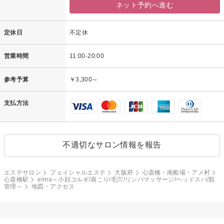
ネット予約へ進む
定休日
不定休
営業時間
11:00-20:00
参考予算
￥3,300～
支払方法
不適切なサロン情報を報告
エステサロン
フェイシャルエステ
大阪府
心斎橋・南船場・アメ村
心斎橋駅
elma～小顔コルギ/肩こり/毛穴/リンパマッサージ/ヘッドスパ/肌
管理～
地図・アクセス