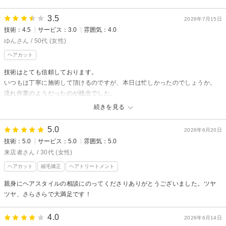
3.5
2026年7月15日
技術：4.5
サービス：3.0
雰囲気：4.0
ゆんさん / 50代 (女性)
ヘアカット
技術はとても信頼しております。
いつもは丁寧に施術して頂けるのですが、本日は忙しかったのでしょうか。
流れ作業のようだったのが残念でした。
美容室へ行ったあとはワクワクして帰るのですが、とてもそんな気分にはな
続きを見る
れなかったです。
5.0
2026年6月20日
技術：5.0
サービス：5.0
雰囲気：5.0
来店者さん / 30代 (女性)
ヘアカット
縮毛矯正
ヘアトリートメント
親身にヘアスタイルの相談にのってくださりありがとうございました。ツヤ
ツヤ、さらさらで大満足です！
4.0
2026年6月14日