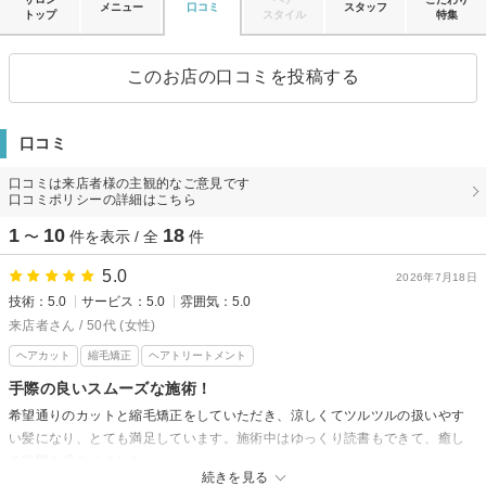
メニュー
口コミ
スタッフ
トップ
スタイル
特集
このお店の口コミを投稿する
口コミ
口コミは来店者様の主観的なご意見です
口コミポリシーの詳細はこちら
1
10
18
〜
件を表示 / 全
件
5.0
2026年7月18日
技術：5.0
サービス：5.0
雰囲気：5.0
来店者さん / 50代 (女性)
ヘアカット
縮毛矯正
ヘアトリートメント
手際の良いスムーズな施術！
希望通りのカットと縮毛矯正をしていただき、涼しくてツルツルの扱いやす
い髪になり、とても満足しています。施術中はゆっくり読書もできて、癒し
の時間を過ごせました。
続きを見る