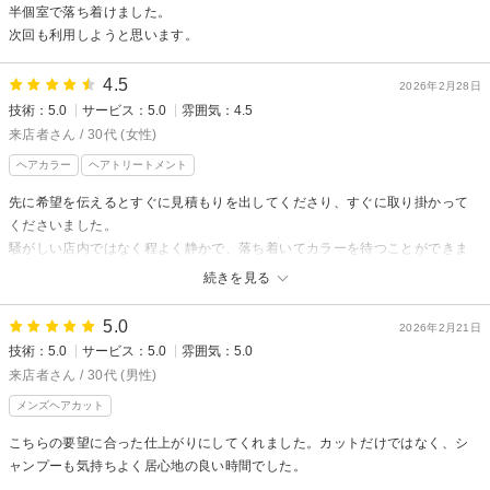
半個室で落ち着けました。
次回も利用しようと思います。
4.5
2026年2月28日
技術：5.0
サービス：5.0
雰囲気：4.5
来店者さん / 30代 (女性)
ヘアカラー
ヘアトリートメント
先に希望を伝えるとすぐに見積もりを出してくださり、すぐに取り掛かって
くださいました。
騒がしい店内ではなく程よく静かで、落ち着いてカラーを待つことができま
した。
続きを見る
続々と予約のお客さんが来られてましたが、スタッフさんは挨拶＆スムーズ
に対応されていて好感が持てました。
5.0
2026年2月21日
また機会があったら予約させていただきます。ありがとうございます( ¨̮ )！！
技術：5.0
サービス：5.0
雰囲気：5.0
来店者さん / 30代 (男性)
メンズヘアカット
こちらの要望に合った仕上がりにしてくれました。カットだけではなく、シ
ャンプーも気持ちよく居心地の良い時間でした。