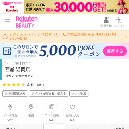
会員登録
ログイン
システムメンテナンスに伴うサービス停止のお知らせ 8月12日 (水)
2:00〜5:30
1ページ目 | 口コミ
互感 近岡店
ゴカン チカオカテン
4.6
(18件)
◎ 本日空席あり
ポイントが貯まる・使える
メンズ歓迎
メンズ優先
地図
口コミ投稿
お気に入り
OFF
(18)
(24)
サロン
ヘア
こだわり