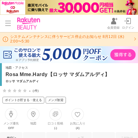
会員登録
ログイン
システムメンテナンスに伴うサービス停止のお知らせ 8月12日 (水)
2:00〜5:30
地図・アクセス
Rosa Mme.Hardy【ロッサ マダムアルディ】
ロッサ マダムアルディ
-
(-件)
ポイントが貯まる・使える
メンズ歓迎
メンズ優先
地図
口コミ投稿
お気に入り
OFF
(-)
(4)
サロン
ヘア
こだわり