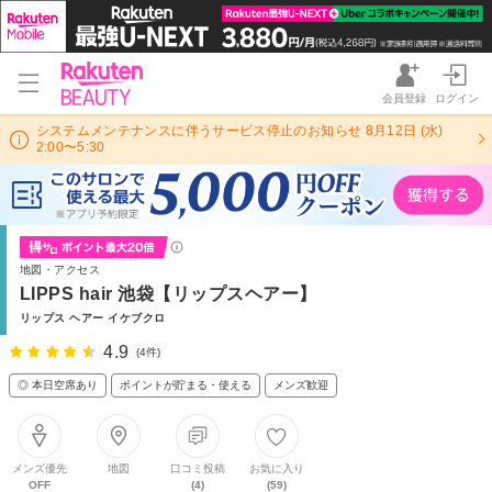
会員登録
ログイン
システムメンテナンスに伴うサービス停止のお知らせ 8月12日 (水)
2:00〜5:30
地図・アクセス
LIPPS hair 池袋【リップスヘアー】
リップス ヘアー イケブクロ
4.9
(4件)
◎ 本日空席あり
ポイントが貯まる・使える
メンズ歓迎
メンズ優先
地図
口コミ投稿
お気に入り
OFF
(4)
(59)