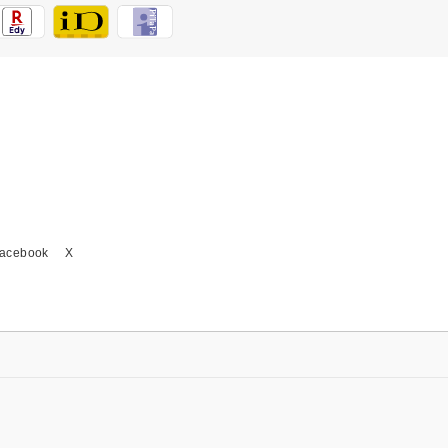
acebook
X