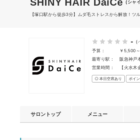
SHINY HAIR DaiCe
(シャ
【塚口駅から徒歩3分】ムダ毛ストレスから解放！ツ
-
(
予算：
￥5,500
最寄り駅：
阪急神戸本
営業時間：
【火水木金土
◎ 本日空席あり
ポイン
サロントップ
メニュー