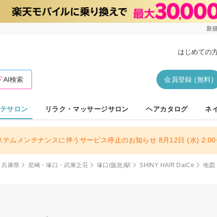
新規
はじめての
AI検索
会員登録 (無料)
テサロン
リラク・マッサージサロン
ヘアカタログ
ネ
ステムメンテナンスに伴うサービス停止のお知らせ 8月12日 (水) 2:00〜
兵庫県
尼崎・塚口・武庫之荘
塚口(阪急)駅
SHINY HAIR DaiCe
地図