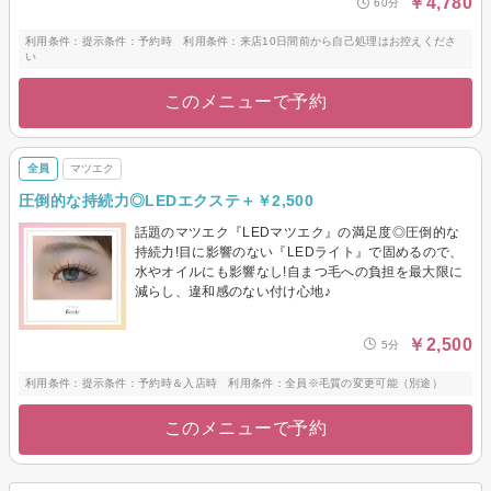
￥4,780
60分
利用条件：提示条件：予約時 利用条件：来店10日間前から自己処理はお控えくださ
い
このメニューで予約
全員
マツエク
圧倒的な持続力◎LEDエクステ＋￥2,500
話題のマツエク『LEDマツエク』の満足度◎圧倒的な
持続力!目に影響のない『LEDライト』で固めるので、
水やオイルにも影響なし!自まつ毛への負担を最大限に
減らし、違和感のない付け心地♪
￥2,500
5分
利用条件：提示条件：予約時＆入店時 利用条件：全員※毛質の変更可能（別途）
このメニューで予約