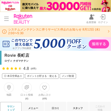
会員登録
ログイン
システムメンテナンスに伴うサービス停止のお知らせ 8月12日 (水)
2:00〜5:30
Rovie 長町店
ロヴィ ナガマチテン
4.8
(4件)
◎ 本日空席あり
ポイントが貯まる・使える
メンズ歓迎
地図
口コミ投稿
お気に入り
(4)
(49)
サロン
こだわり
メニュー
口コミ
スタッフ
トップ
特集