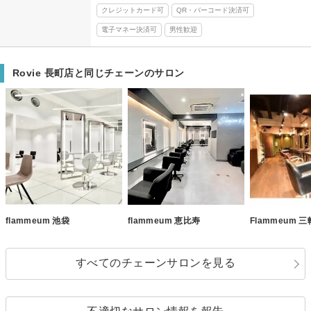
クレジットカード可
QR・バーコード決済可
電子マネー決済可
男性歓迎
Rovie 長町店と同じチェーンのサロン
flammeum 池袋
flammeum 恵比寿
Flammeum 
すべてのチェーンサロンを見る