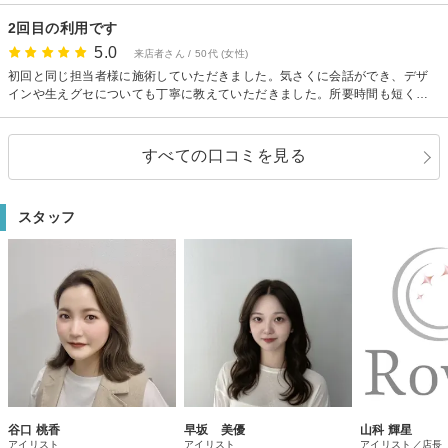
2回目の利用です
5.0
来店者さん / 50代 (女性)
初回と同じ担当者様に施術していただきました。気さくに会話ができ、デザ
インや生えグセについても丁寧に教えていただきました。所要時間も短く、
あっという間でした。またお伺いします。ありがとうございました。
すべての口コミを見る
スタッフ
谷口 桃香
早坂 美優
山科 輝星
アイリスト
アイリスト
アイリスト／店