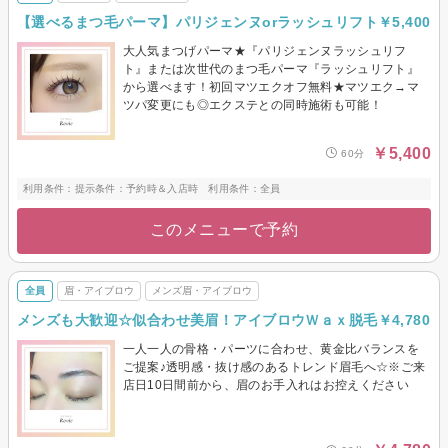
【選べるまつ毛パーマ】パリジェンヌorラッシュリフト￥5,400
大人気まつげパーマ★『パリジェンヌラッシュリフ
ト』または次世代のまつ毛パーマ『ラッシュリフト』
から選べます！初回マツエクオフ無料★マツエク→マ
ツパ変更にも◎エクステとの同時施術も可能！
￥5,400
60分
利用条件：提示条件：予約時＆入店時 利用条件：全員
このメニューで予約
全員
眉・アイブロウ
メンズ眉・アイブロウ
メンズも大歓迎☆似合わせ美眉！アイブロウＷａｘ脱毛￥4,780
一人一人の骨格・パーツに合わせ、黄金比バランスを
ご提案♪透明感・抜け感のあるトレンド眉毛へ☆※ご来
店日10日間前から、眉のお手入れはお控えください