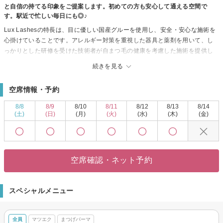
と自信の持てる印象をご提案します。初めての方も安心して通える空間で
す。駅近で忙しい毎日にも◎♪
Lux Lashesの特長は、目に優しい国産グルーを使用し、安全・安心な施術を
心掛けていることです。アレルギー対策を重視した器具と薬剤を用いて、し
っかりとした研修を受けた技術者が自まつ毛の健康を考慮した施術を提供し
ます。衛生管理にも力を入れ、お客様が安心して施術を受けられるよう努め
続きを見る
ています。
当サロンではナチュラルなデザインからボリュームのあるデザインまで、幅
空席情報・予約
広いスタイルに対応。カラーやカール感、長さ、太さのバリエーションが豊
富で、最新のトレンドも取り入れたデザインを提供します。お客様のメイク
8/8
8/9
8/10
8/11
8/12
8/13
8/14
や生活習慣、癖を考慮し、お目元やまつ毛の状態を確認しながら、仕上がり
(土)
(日)
(月)
(火)
(水)
(木)
(金)
のイメージを一緒に共有。ホームケアについてのご説明もいたします。
Lux Lashesでは、目の形や生え方を見極め、なりたい雰囲気に合わせたカラ
ー、長さ、カール感、デザインを組み合わせて提案します。シーズンや重要
なイベントに合わせたスタイルもご提案可能で、特別なシーンをより華やか
空席確認・ネット予約
に演出します。
スペシャルメニュー
全員
マツエク
まつげパーマ