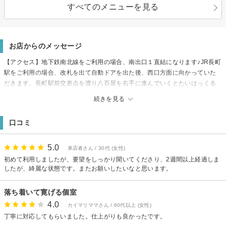
すべてのメニューを見る
お店からのメッセージ
【アクセス】地下鉄南北線をご利用の場合、南出口１直結になります♪JR長町
駅をご利用の場合、改札を出て自動ドアを出た後、西口方面に向かっていた
だきます。長町駅前交差点を渡り八百屋を右手に進んでいくとたいはっくる
があります。※太白区文化センター隣。店舗はたいはっくる内「アシスト不
続きを見る
動産」隣の店舗になります。お車でお越しの場合、たいはっくる地下駐車場
から１Fエレベーターで直結しております。
口コミ
【駐車場】長町商店街お客様駐車場
5.0
来店者さん / 30代 (女性)
初めて利用しましたが、要望をしっかり聞いてくださり、2週間以上経過しま
したが、綺麗な状態です。またお願いしたいなと思います。
落ち着いて寛げる個室
4.0
カイマリママさん / 60代以上 (女性)
丁寧に対応してもらいました。仕上がりも良かったです。