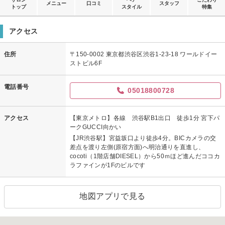
メニュー
口コミ
スタッフ
トップ
スタイル
特集
アクセス
住所
〒150-0002 東京都渋谷区渋谷1-23-18 ワールドイー
ストビル6F
電話番号
05018800728
アクセス
【東京メトロ】各線 渋谷駅B1出口 徒歩1分 宮下パ
ークGUCCI向かい
【JR渋谷駅】宮益坂口より徒歩4分。BICカメラの交
差点を渡り左側(原宿方面)へ明治通りを直進し、
cocoti（1階店舗DIESEL）から50ｍほど進んだココカ
ラファインが1Fのビルです
地図アプリで見る