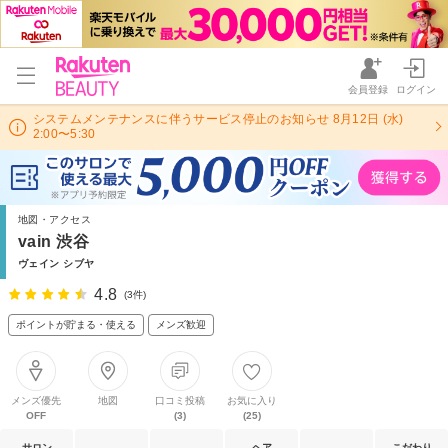
会員登録
ログイン
システムメンテナンスに伴うサービス停止のお知らせ 8月12日 (水)
2:00〜5:30
地図・アクセス
vain 渋谷
ヴェイン シブヤ
4.8
(3件)
ポイントが貯まる・使える
メンズ歓迎
メンズ優先
地図
口コミ投稿
お気に入り
OFF
(3)
(25)
サロン
ヘア
こだわり