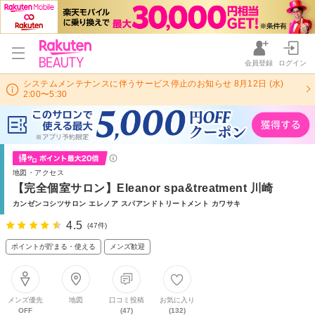
会員登録
ログイン
システムメンテナンスに伴うサービス停止のお知らせ 8月12日 (水)
2:00〜5:30
地図・アクセス
【完全個室サロン】Eleanor spa&treatment 川崎
カンゼンコシツサロン エレノア スパアンドトリートメント カワサキ
4.5
(47件)
ポイントが貯まる・使える
メンズ歓迎
メンズ優先
地図
口コミ投稿
お気に入り
OFF
(47)
(132)