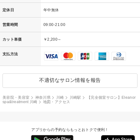
定休日
年中無休
営業時間
09:00-21:00
カット単価
￥2,200～
支払方法
不適切なサロン情報を報告
美容院・美容室
神奈川県
川崎
川崎駅
【完全個室サロン】Eleanor
spa&treatment 川崎
地図・アクセス
アプリからの予約ならもっとおトクで便利！