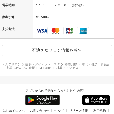
営業時間
１１：００〜２３：００（要相談）
参考予算
￥5,500～
支払方法
不適切なサロン情報を報告
エステサロン
痩身・ダイエットエステ
神奈川県
港北・都筑・青葉台
都筑ふれあいの丘駅
MTsalon
地図・アクセス
アプリからの予約ならもっとおトクで便利！
はじめての方へ
お問い合わせ
ヘルプ
リリース情報
利用規約