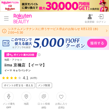
会員登録
ログイン
システムメンテナンスに伴うサービス停止のお知らせ 8月12日 (水)
2:00〜5:30
地図・アクセス
iima 京橋店 【イーマ】
イーマ キョウバシテン
4.1
(42件)
ポイントが貯まる・使える
メンズ歓迎
メンズ優先
地図
口コミ投稿
お気に入り
OFF
(42)
(131)