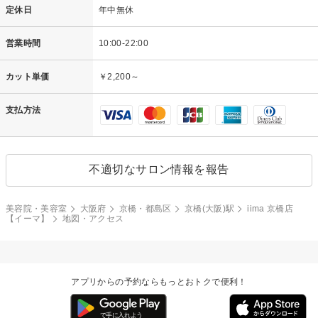
定休日
年中無休
営業時間
10:00-22:00
カット単価
￥2,200～
支払方法
不適切なサロン情報を報告
美容院・美容室
大阪府
京橋・都島区
京橋(大阪)駅
iima 京橋店
【イーマ】
地図・アクセス
アプリからの予約ならもっとおトクで便利！