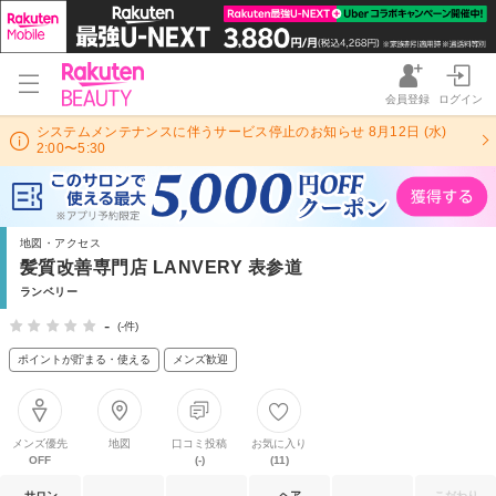
会員登録
ログイン
システムメンテナンスに伴うサービス停止のお知らせ 8月12日 (水)
2:00〜5:30
地図・アクセス
髪質改善専門店 LANVERY 表参道
ランベリー
-
(-件)
ポイントが貯まる・使える
メンズ歓迎
メンズ優先
地図
口コミ投稿
お気に入り
OFF
(-)
(11)
サロン
ヘア
こだわり