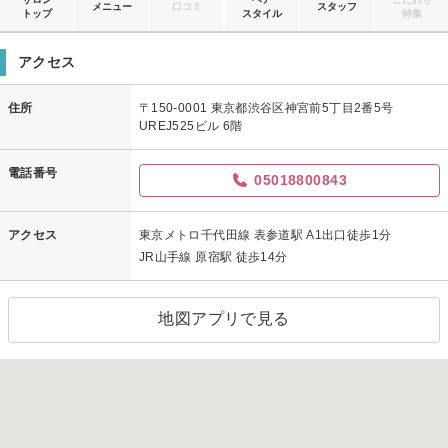
メニュー
口コミ
スタッフ
トップ
スタイル
特集
アクセス
住所
〒150-0001 東京都渋谷区神宮前5丁目2番5号
UREJ525ビル 6階
電話番号
05018800843
アクセス
東京メトロ千代田線 表参道駅 A1出口徒歩1分
JR山手線 原宿駅 徒歩14分
地図アプリで見る