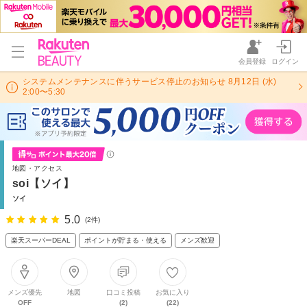
会員登録
ログイン
システムメンテナンスに伴うサービス停止のお知らせ 8月12日 (水)
2:00〜5:30
地図・アクセス
soi【ソイ】
ソイ
5.0
(2件)
楽天スーパーDEAL
ポイントが貯まる・使える
メンズ歓迎
メンズ優先
地図
口コミ投稿
お気に入り
OFF
(2)
(22)