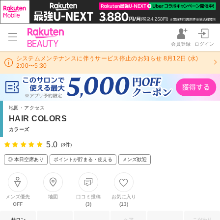
会員登録
ログイン
システムメンテナンスに伴うサービス停止のお知らせ 8月12日 (水)
2:00〜5:30
地図・アクセス
HAIR COLORS
カラーズ
5.0
(3件)
◎ 本日空席あり
ポイントが貯まる・使える
メンズ歓迎
メンズ優先
地図
口コミ投稿
お気に入り
OFF
(3)
(13)
サロン
ヘア
こだわり