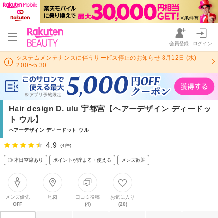
会員登録
ログイン
システムメンテナンスに伴うサービス停止のお知らせ 8月12日 (水)
2:00〜5:30
Hair design D. ulu 宇都宮【ヘアーデザイン ディードッ
ト ウル】
ヘアーデザイン ディードット ウル
4.9
(4件)
◎ 本日空席あり
ポイントが貯まる・使える
メンズ歓迎
メンズ優先
地図
口コミ投稿
お気に入り
OFF
(4)
(20)