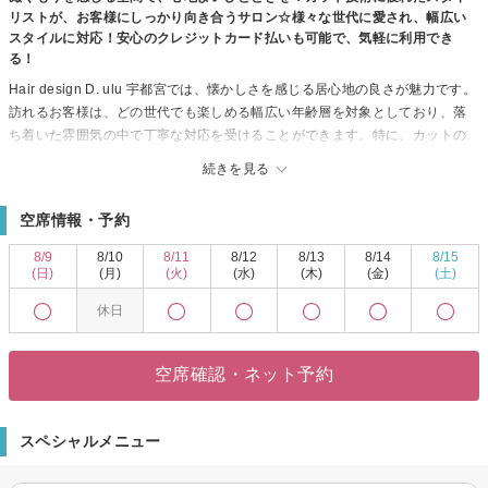
リストが、お客様にしっかり向き合うサロン☆様々な世代に愛され、幅広い
スタイルに対応！安心のクレジットカード払いも可能で、気軽に利用でき
る！
Hair design D. ulu 宇都宮では、懐かしさを感じる居心地の良さが魅力です。
訪れるお客様は、どの世代でも楽しめる幅広い年齢層を対象としており、落
ち着いた雰囲気の中で丁寧な対応を受けることができます。特に、カットの
スペシャリストによるカット技術に優れていますので、お客様が求めるスタ
続きを見る
イルに近づけることが可能です。料金もお手頃で、クレジットカードが使え
るため支払いも便利。自分らしいスタイルを見つけるためにぜひ、Hair
空席情報・予約
design D. ulu 宇都宮を訪れてみてください。きっと心身を癒す特別な時間
と、素敵な仕上がりが待っています。
8/9
8/10
8/11
8/12
8/13
8/14
8/15
(日)
(月)
(火)
(水)
(木)
(金)
(土)
休日
空席確認・ネット予約
スペシャルメニュー