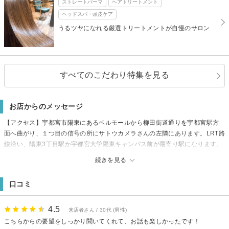
ストレートパーマ
ヘアトリートメント
ヘッドスパ・頭皮ケア
うるツヤになれる厳選トリートメントが自慢のサロン
すべてのこだわり特集を見る
お店からのメッセージ
【アクセス】宇都宮市陽東にあるベルモールから柳田街道通りを宇都宮駅方
面へ曲がり、１つ目の信号の所にサトウカメラさんの左隣にあります。LRT路
線沿い、陽東3丁目駅か宇都宮大学陽東キャンパス前が最寄り駅になります。
（陽東、下栗、ゆいの杜、御幸ケ原、宿郷、戸祭り、インターパークからも
続きを見る
新4号を真っ直ぐ来ていただければアクセスもしやすいです。）[宇都宮・陽
東・インパ・壬生・栃木]
口コミ
【駐車場】約9台有り
【備考】新型コロナウイルス感染拡大防止対策として、当面の間ドリンクの
提供を中止させて頂いております。ご協力の程、宜しくお願い致します。
4.5
来店者さん / 30代 (男性)
【Hair design D. ulu宇都宮】
こちらからの要望をしっかり聞いてくれて、お話も楽しかったです！