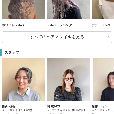
ホワイトシルバー
シルバーラベンダー
ナチュラルベー
すべてのヘアスタイルを見る
スタッフ
隅内 桃香
岡 恵理花
加藤 祐斗
スタイリスト【女性限定】
トップスタイリスト【D.宇都宮】
カラーリスト※カ
能。