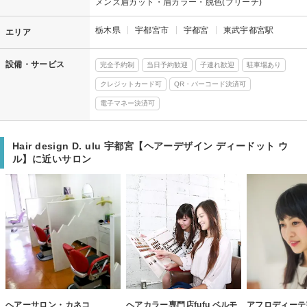
メンズ眉カット・眉カラー・脱色(ブリーチ)
栃木県
宇都宮市
宇都宮
東武宇都宮駅
エリア
設備・サービス
完全予約制
当日予約歓迎
子連れ歓迎
駐車場あり
クレジットカード可
QR・バーコード決済可
電子マネー決済可
Hair design D. ulu 宇都宮【ヘアーデザイン ディードット ウ
ル】に近いサロン
ヘアーサロン・カネコ
ヘアカラー専門店fufu ベルモ
アフロディーテ