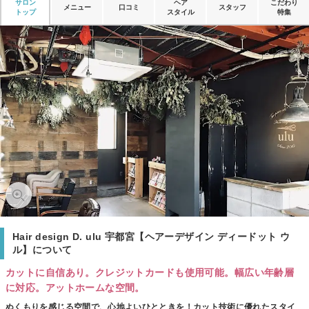
サロン
ヘア
こだわり
メニュー
口コミ
スタッフ
トップ
スタイル
特集
Hair design D. ulu 宇都宮【ヘアーデザイン ディードット ウ
ル】について
カットに自信あり。クレジットカードも使用可能。幅広い年齢層
に対応。アットホームな空間。
ぬくもりを感じる空間で、心地よいひとときを！カット技術に優れたスタイ